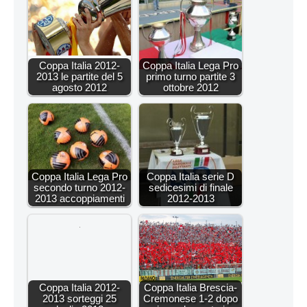
Coppa Italia 2012-
Coppa Italia Lega Pro
2013 le partite del 5
primo turno partite 3
agosto 2012
ottobre 2012
Coppa Italia Lega Pro
Coppa Italia serie D
secondo turno 2012-
sedicesimi di finale
2013 accoppiamenti
2012-2013
Coppa Italia 2012-
Coppa Italia Brescia-
2013 sorteggi 25
Cremonese 1-2 dopo