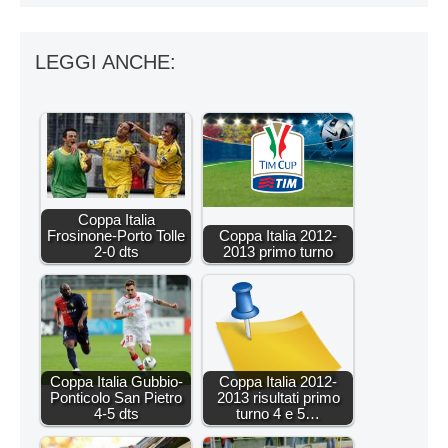
LEGGI ANCHE:
Coppa Italia
Frosinone-Porto Tolle
Coppa Italia 2012-
2-0 dts
2013 primo turno
Coppa Italia Gubbio-
Coppa Italia 2012-
Ponticolo San Pietro
2013 risultati primo
4-5 dts
turno 4 e 5…