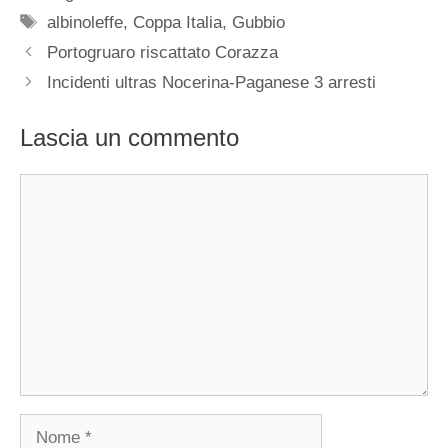
Tag
albinoleffe
,
Coppa Italia
,
Gubbio
Portogruaro riscattato Corazza
Incidenti ultras Nocerina-Paganese 3 arresti
Lascia un commento
Commento
Nome