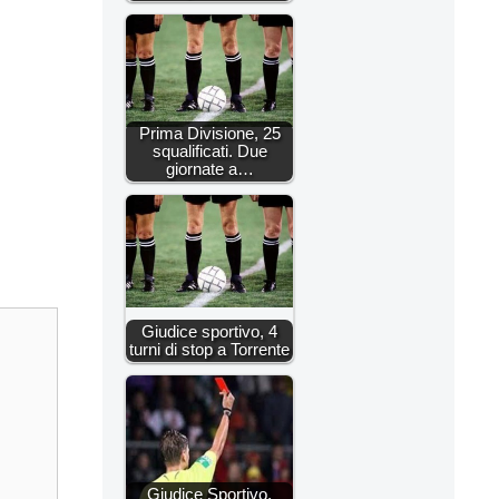
Prima Divisione, 25
squalificati. Due
giornate a…
Giudice sportivo, 4
turni di stop a Torrente
Giudice Sportivo,