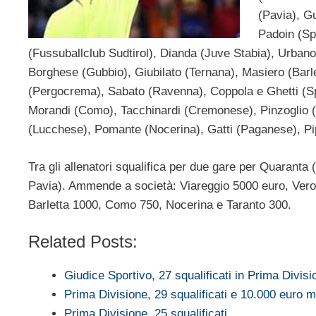
(Pavia), G
Padoin (Spe
(Fussuballclub Sudtirol), Dianda (Juve Stabia), Urban
Borghese (Gubbio), Giubilato (Ternana), Masiero (Barl
(Pergocrema), Sabato (Ravenna), Coppola e Ghetti (Spal
Morandi (Como), Tacchinardi (Cremonese), Pinzoglio (Vi
(Lucchese), Pomante (Nocerina), Gatti (Paganese), Pipp
Tra gli allenatori squalifica per due gare per Quaranta
Pavia). Ammende a società: Viareggio 5000 euro, Ver
Barletta 1000, Como 750, Nocerina e Taranto 300.
Related Posts:
Giudice Sportivo, 27 squalificati in Prima Divisi
Prima Divisione, 29 squalificati e 10.000 euro 
Prima Divisione, 25 squalificati