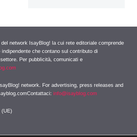
e del network IsayBlog! la cui rete editoriale comprende
e indipendente che contano sul contributo di
 settore. Per pubblicità, comunicati e
log.com
 IsayBlog! network. For advertising, press releases and
sayblog.comContattaci
:
info@isayblog.com
y (UE)