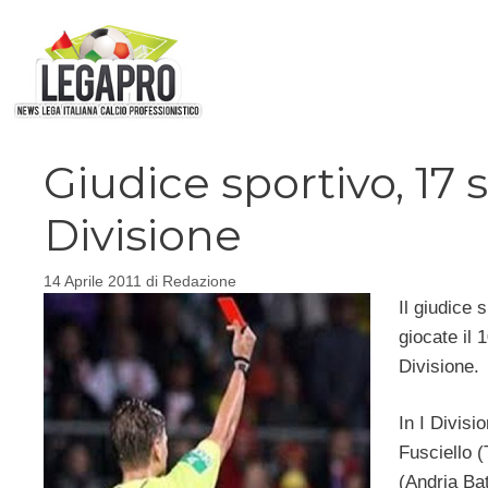
Vai
al
contenuto
Giudice sportivo, 17 
Divisione
14 Aprile 2011
di
Redazione
Il giudice 
giocate il 1
Divisione.
In I Divisi
Fusciello (
(Andria Bat