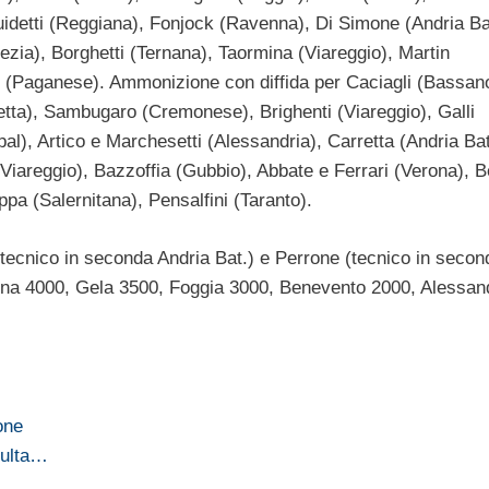
uidetti (Reggiana), Fonjock (Ravenna), Di Simone (Andria Bat
zia), Borghetti (Ternana), Taormina (Viareggio), Martin
o (Paganese). Ammonizione con diffida per Caciagli (Bassano
etta), Sambugaro (Cremonese), Brighenti (Viareggio), Galli
), Artico e Marchesetti (Alessandria), Carretta (Andria Bat
areggio), Bazzoffia (Gubbio), Abbate e Ferrari (Verona), Be
a (Salernitana), Pensalfini (Taranto).
 (tecnico in seconda Andria Bat.) e Perrone (tecnico in secon
ona 4000, Gela 3500, Foggia 3000, Benevento 2000, Alessand
one
multa…