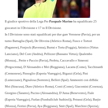
Il giudice sportivo della Lega Pro
Pasquale Marino
ha squalificato 25
giocatori in I Divisione e 17 in II Divisione.
In I Divisione sono stati squalificati per due gare Veronese (Pavia), per un
turno Battaglia (Spal), De Oliveira (Atletico Roma), Fusco e Tortori
(Paganese), Fonjock (Ravenna), Burrai e Torta (Foggia), Artistico (Virtus
Lanciano), Del Core (Andria), Pellizzer (Bassano Virtus), Qualembo
(Monza), , Preite e Puccio (Pavia), Profeta, Caccavallo e Simeoni
(Pergocrema), D’Alessandro e Mei (Reggiana), Lacarra (Como), Tacchinardi
(Cremonese), Pinsoglio (Esperia Viareggio), Bigazzi (Gela), Pini
(Lumezzane), Pignalosa (Sorrento), Belleri (Spal). Ammoniti con diffida:
Moi (Siracusa), Diaw (Atletico Roma), Conti (Como), Giacomini (Cosenza),
Giorgino (Taranto), Pucino (Alessandria), D’Anna (Benevento), Fiale
(Esperia Viareggio), Furlan (Fussballclub Sudtirol)), Petrassi (Gela), Barjie
(Monza), Ferrini (Pavia), Aya (Reggiana), Smit (Spal), Marchini (Spezia),: