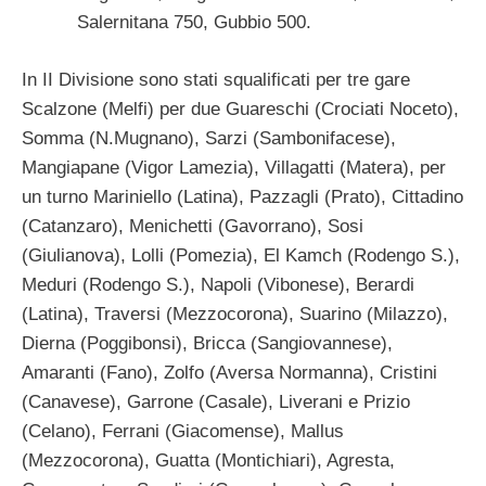
Salernitana 750, Gubbio 500.
In II Divisione sono stati squalificati per tre gare
Scalzone (Melfi) per due Guareschi (Crociati Noceto),
Somma (N.Mugnano), Sarzi (Sambonifacese),
Mangiapane (Vigor Lamezia), Villagatti (Matera), per
un turno Mariniello (Latina), Pazzagli (Prato), Cittadino
(Catanzaro), Menichetti (Gavorrano), Sosi
(Giulianova), Lolli (Pomezia), El Kamch (Rodengo S.),
Meduri (Rodengo S.), Napoli (Vibonese), Berardi
(Latina), Traversi (Mezzocorona), Suarino (Milazzo),
Dierna (Poggibonsi), Bricca (Sangiovannese),
Amaranti (Fano), Zolfo (Aversa Normanna), Cristini
(Canavese), Garrone (Casale), Liverani e Prizio
(Celano), Ferrani (Giacomense), Mallus
(Mezzocorona), Guatta (Montichiari), Agresta,