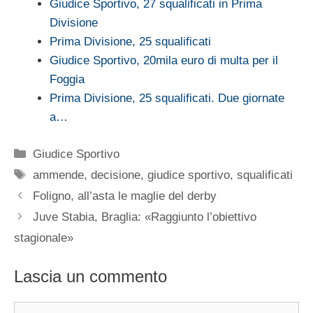
Giudice Sportivo, 27 squalificati in Prima
Divisione
Prima Divisione, 25 squalificati
Giudice Sportivo, 20mila euro di multa per il
Foggia
Prima Divisione, 25 squalificati. Due giornate
a…
Categorie
Giudice Sportivo
Tag
ammende
,
decisione
,
giudice sportivo
,
squalificati
Foligno, all’asta le maglie del derby
Juve Stabia, Braglia: «Raggiunto l’obiettivo
stagionale»
Lascia un commento
Commento