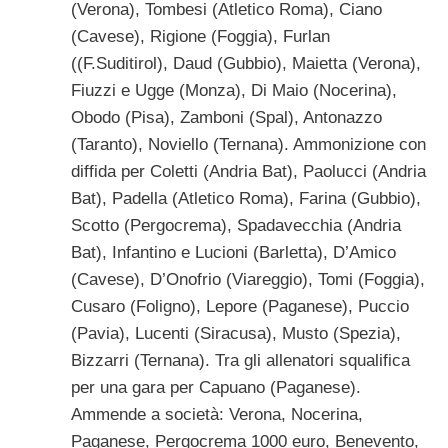
(Verona), Tombesi (Atletico Roma), Ciano
(Cavese), Rigione (Foggia), Furlan
((F.Suditirol), Daud (Gubbio), Maietta (Verona),
Fiuzzi e Ugge (Monza), Di Maio (Nocerina),
Obodo (Pisa), Zamboni (Spal), Antonazzo
(Taranto), Noviello (Ternana). Ammonizione con
diffida per Coletti (Andria Bat), Paolucci (Andria
Bat), Padella (Atletico Roma), Farina (Gubbio),
Scotto (Pergocrema), Spadavecchia (Andria
Bat), Infantino e Lucioni (Barletta), D’Amico
(Cavese), D’Onofrio (Viareggio), Tomi (Foggia),
Cusaro (Foligno), Lepore (Paganese), Puccio
(Pavia), Lucenti (Siracusa), Musto (Spezia),
Bizzarri (Ternana). Tra gli allenatori squalifica
per una gara per Capuano (Paganese).
Ammende a società: Verona, Nocerina,
Paganese, Pergocrema 1000 euro, Benevento,