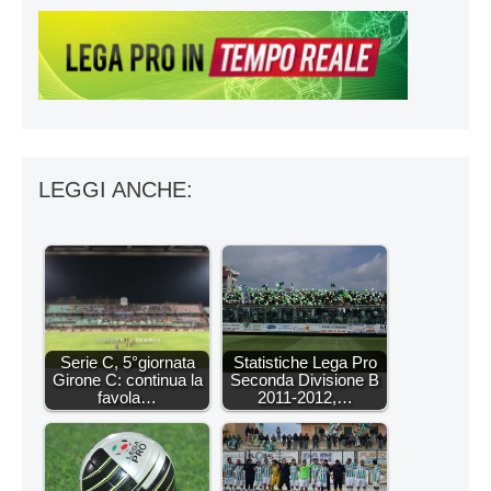
LEGGI ANCHE:
Serie C, 5°giornata
Statistiche Lega Pro
Girone C: continua la
Seconda Divisione B
favola…
2011-2012,…