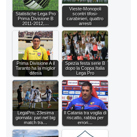
Vieste-Monopoli
Statistiche Lega Pro
scontri tifosi-
Prima Divisione B
carabinieri, quattro
2011-2012,…
arresti
Prima Divisione A il
Spezia festa serie B
Taranto ha la miglior
dopo la Coppa Italia
difesa
Lega Pro
LegaPro, 23esima
Il Catania tra voglia di
giornata: pari nel big
riscatto, rabbia per
match tra…
errori…