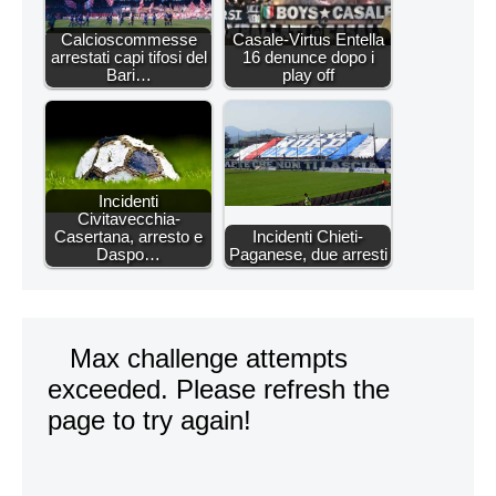
Calcioscommesse
Casale-Virtus Entella
arrestati capi tifosi del
16 denunce dopo i
Bari…
play off
Incidenti
Civitavecchia-
Casertana, arresto e
Incidenti Chieti-
Daspo…
Paganese, due arresti