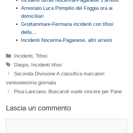
Incidenti ultras Nocerina-Paganese 3 arresti
Arrestato Luca Pompilio del Foggia ora ai
domiciliari
Grottammare-Fermana incidenti con tifosi
della…
Incidenti Nocerina-Paganese, altri arresti
Categorie
Incidenti
,
Tifosi
Tag
Daspo
,
Incidenti tifosi
Seconda Divisione A classifica marcatori
ventiseiesima giornata
Pisa-Lanciano, Buscaroli vuole vincere per Pane
Lascia un commento
Commento