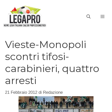
Vai
al
ME
contenuto
Vieste-Monopoli
scontri tifosi-
carabinieri, quattro
arresti
21 Febbraio 2012
di
Redazione