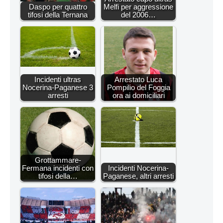
Daspo per quattro
Melfi per aggressione
tifosi della Ternana
del 2006…
Incidenti ultras
Arrestato Luca
Nocerina-Paganese 3
Pompilio del Foggia
arresti
ora ai domiciliari
Grottammare-
Fermana incidenti con
Incidenti Nocerina-
tifosi della…
Paganese, altri arresti