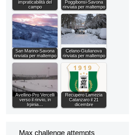
impraticabilità del
Poggibonsi-Savona
campo
rinviata per maltempo
San Marino-Savona
Celano-Giulianova
rinviata per maltempo
rinviata per maltempo
Avellino-Pro Vercelli
Recupero Lamezia
verso il rinvio, in
Catanzaro il 21
Irpinia…
dicembre