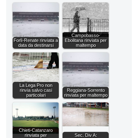
Campobasso-
Forlì-Renate rinviata a
Ebolitana rinviata per
data da destinarsi
maltempo
La Lega Pro non
rinvia salvo casi
Reggiana-Sorrento
particolari
rinviata per maltempo
Chieti-Catanzaro
rinviata per
Sec. Div A: