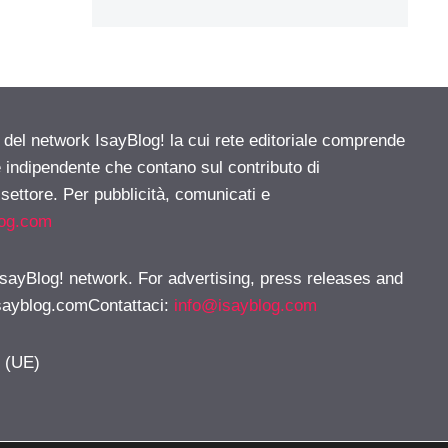
e del network IsayBlog! la cui rete editoriale comprende
e indipendente che contano sul contributo di
 settore. Per pubblicità, comunicati e
log.com
 IsayBlog! network. For advertising, press releases and
sayblog.comContattaci
:
info@isayblog.com
y (UE)