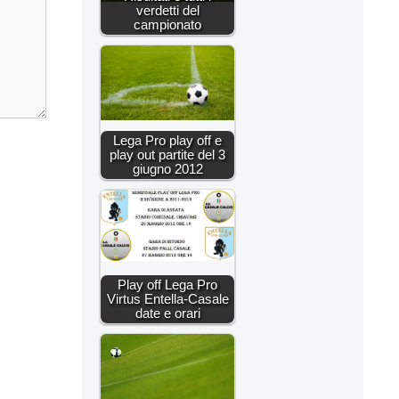
verdetti del
campionato
Lega Pro play off e
play out partite del 3
giugno 2012
Play off Lega Pro
Virtus Entella-Casale
date e orari