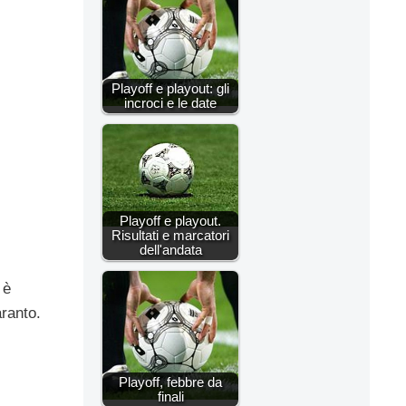
Playoff e playout: gli
incroci e le date
Playoff e playout.
Risultati e marcatori
dell'andata
 è
aranto.
Playoff, febbre da
finali