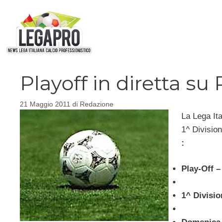
Vai
al
contenuto
Playoff in diretta su 
21 Maggio 2011
di
Redazione
La Lega Ita
1^ Divisio
:
Play-Off –
1^ Divisio