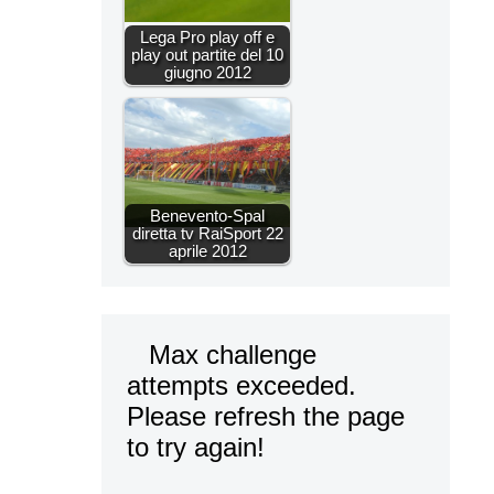
Lega Pro play off e
play out partite del 10
giugno 2012
Benevento-Spal
diretta tv RaiSport 22
aprile 2012