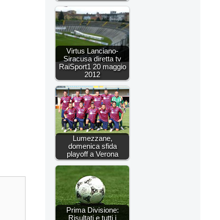
Virtus Lanciano-
Siracusa diretta tv
RaiSport1 20 maggio
2012
Lumezzane,
domenica sfida
playoff a Verona
Prima Divisione:
Risultati e tutti i