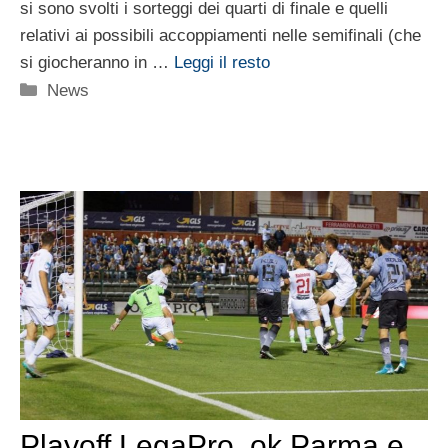
si sono svolti i sorteggi dei quarti di finale e quelli
relativi ai possibili accoppiamenti nelle semifinali (che
si giocheranno in …
Leggi il resto
Categorie
News
Playoff LegaPro, ok Parma e