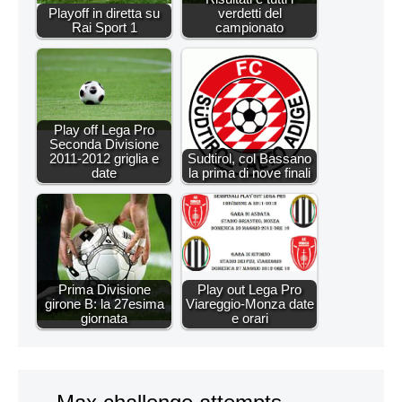
Playoff in diretta su
verdetti del
Rai Sport 1
campionato
Play off Lega Pro
Seconda Divisione
2011-2012 griglia e
Sudtirol, col Bassano
date
la prima di nove finali
Prima Divisione
Play out Lega Pro
girone B: la 27esima
Viareggio-Monza date
giornata
e orari