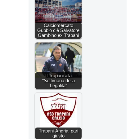
Calciomercato
Gubbio c'è Salvatore
Gambino ex Trapani
Il Trapani alla
"Settimana della
Legalità"
Trapani-Andria, pari
giusto