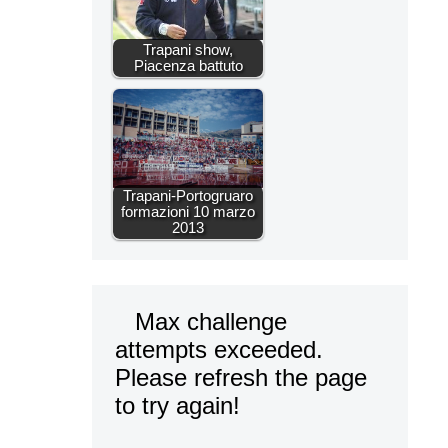
Trapani show,
Piacenza battuto
Trapani-Portogruaro
formazioni 10 marzo
2013