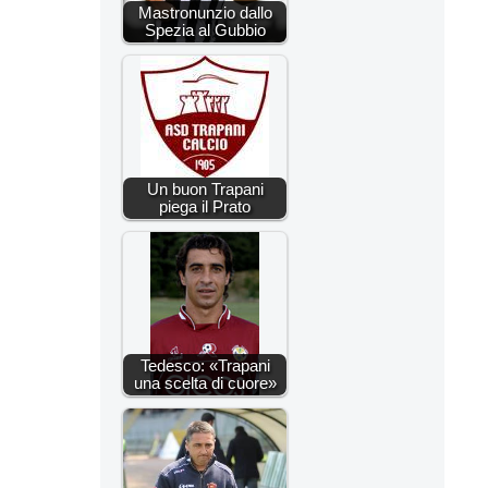
Mastronunzio dallo
Spezia al Gubbio
Un buon Trapani
piega il Prato
Tedesco: «Trapani
una scelta di cuore»