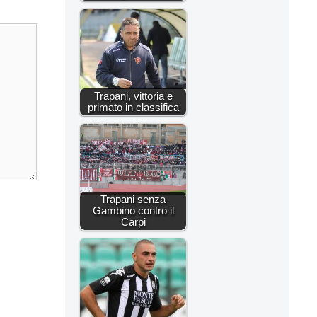
Trapani, vittoria e
primato in classifica
Trapani senza
Gambino contro il
Carpi