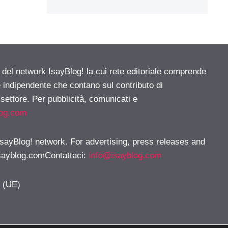
e del network IsayBlog! la cui rete editoriale comprende
e indipendente che contano sul contributo di
 settore. Per pubblicità, comunicati e
log.com
 IsayBlog! network. For advertising, press releases and
sayblog.comContattaci
:
info@isayblog.com
y (UE)