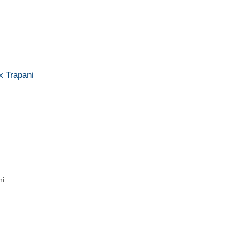
x Trapani
ni