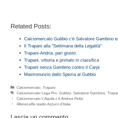
Related Posts:
Calciomercato Gubbio c'è Salvatore Gambino e
Il Trapani alla "Settimana della Legalità"
Trapani-Andria, pari giusto
Trapani, vittoria e primato in classifica
Trapani senza Gambino contro il Carpi
Mastronunzio dallo Spezia al Gubbio
Categorie
Calciomercato
,
Trapani
Tag
Calciomercato Lega Pro
,
Gubbio
,
Salvatore Gambino
,
Trapa
Calciomercato L’Aquila c’è Andrea Petta
AlbinoLeffe stadio Azzurri d’Italia
Lascia un commento