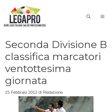
Vai
al
ME
contenuto
Seconda Divisione B
classifica marcatori
ventottesima
giornata
15 Febbraio 2012
di
Redazione