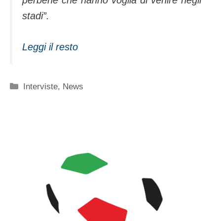
perbene che hanno voglia di venire negli
stadi”.
Leggi il resto
Categorie
Interviste
,
News