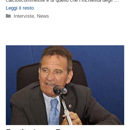
calcioscommesse e di quello che l’inchiesta degli …
Leggi il resto
Categorie
Interviste
,
News