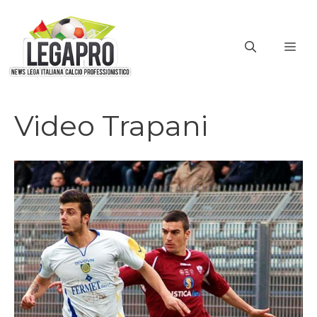
Vai
al
ME
contenuto
Video Trapani