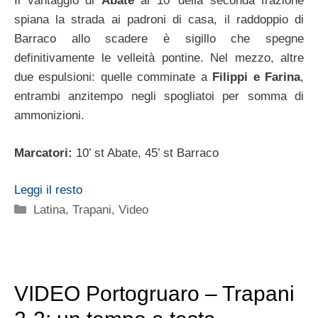
Il vantaggio di
Abate
al 10′ della seconda frazione
spiana la strada ai padroni di casa, il raddoppio di
Barraco allo scadere è sigillo che spegne
definitivamente le velleità pontine. Nel mezzo, altre
due espulsioni: quelle comminate a
Filippi e Farina
,
entrambi anzitempo negli spogliatoi per somma di
ammonizioni.
Marcatori:
10’ st Abate, 45’ st Barraco
Leggi il resto
Categorie
Latina
,
Trapani
,
Video
VIDEO Portogruaro – Trapani