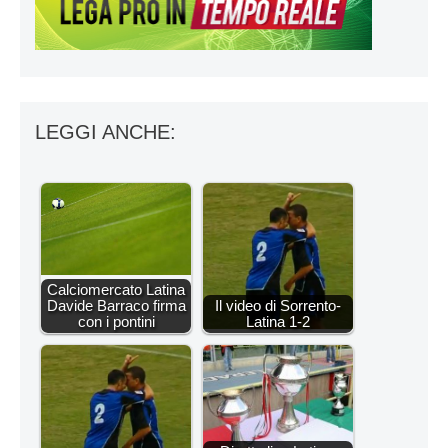
LEGGI ANCHE:
Calciomercato Latina
Davide Barraco firma
Il video di Sorrento-
con i pontini
Latina 1-2