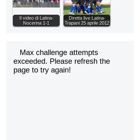
Il video di Latina-
Diretta live Latina-
Nocerina 1-1
Trapani 25 aprile 2012