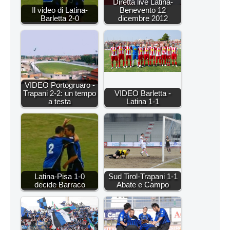
Diretta live Latina-
Il video di Latina-
Benevento 12
Barletta 2-0
dicembre 2012
VIDEO Portogruaro -
Trapani 2-2: un tempo
VIDEO Barletta -
a testa
Latina 1-1
Latina-Pisa 1-0
Sud Tirol-Trapani 1-1
decide Barraco
Abate e Campo