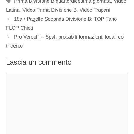
Tag
Prima Divisione B quattordicesima giornata
,
Video
Latina
,
Video Prima Divisione B
,
Video Trapani
18a / Pagelle Seconda Divisione B: TOP Fano
FLOP Chieti
Pro Vercelli – Spal: probabili formazioni, locali col
tridente
Lascia un commento
Commento