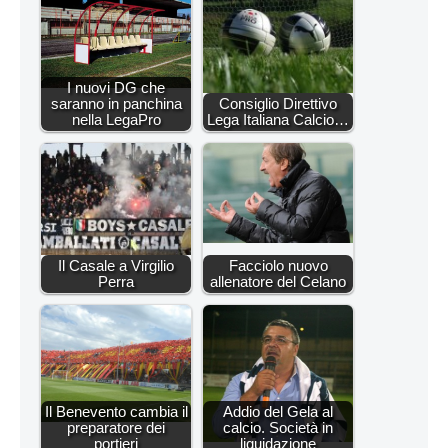
I nuovi DG che
saranno in panchina
Consiglio Direttivo
nella LegaPro
Lega Italiana Calcio…
Il Casale a Virgilio
Facciolo nuovo
Perra
allenatore del Celano
Il Benevento cambia il
Addio del Gela al
preparatore dei
calcio. Società in
portieri
liquidazione