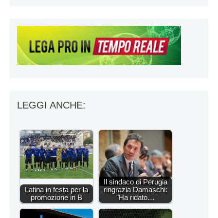
LEGGI ANCHE:
Il sindaco di Perugia
Latina in festa per la
ringrazia Damaschi:
promozione in B
"Ha ridato…