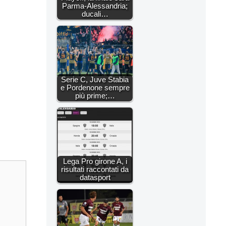
Parma-Alessandria;
ducali…
Serie C, Juve Stabia
e Pordenone sempre
più prime;…
Lega Pro girone A, i
risultati raccontati da
datasport