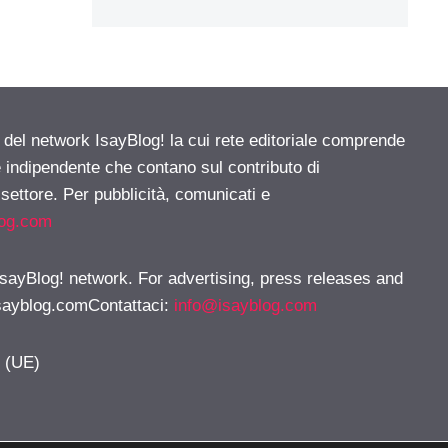
e del network IsayBlog! la cui rete editoriale comprende
e indipendente che contano sul contributo di
 settore. Per pubblicità, comunicati e
log.com
 IsayBlog! network. For advertising, press releases and
sayblog.comContattaci
:
info@isayblog.com
y (UE)