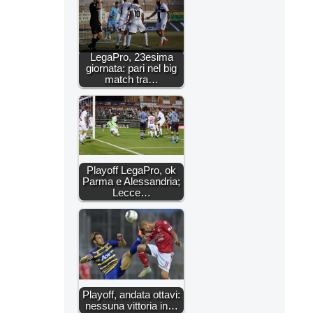
LegaPro, 23esima
giornata: pari nel big
match tra…
Playoff LegaPro, ok
Parma e Alessandria;
Lecce…
Playoff, andata ottavi:
nessuna vittoria in…