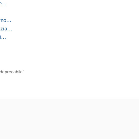
ce…
orno…
nezia…
li…
 deprecabile”