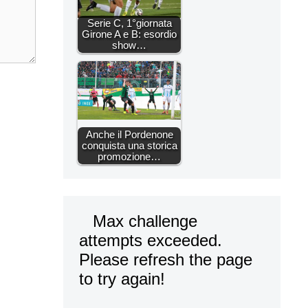
Serie C, 1°giornata
Girone A e B: esordio
show…
Anche il Pordenone
conquista una storica
promozione…