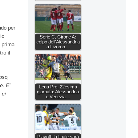
ndo per
zio
Serie C, Girone A:
colpo dell'Alessandria
, prima
a Livorno…
ro il
ioso,
e. E’
Lega Pro, 22esima
giornata: Alessandria
 ci
e Venezia…
Playoff, la finale sarà