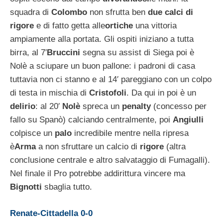
squadra di
Colombo
non sfrutta ben
due calci di
rigore
e di fatto getta alle
ortiche
una vittoria
ampiamente alla portata. Gli ospiti iniziano a tutta
birra, al 7′
Bruccini
segna su assist di Siega poi è
Nolè a sciupare un buon pallone: i padroni di casa
tuttavia non ci stanno e al 14′ pareggiano con un colpo
di testa in mischia di
Cristofoli
. Da qui in poi è un
delirio
: al 20′
Nolè
spreca un
penalty
(concesso per
fallo su Spanò) calciando centralmente, poi
Angiulli
colpisce un
palo
incredibile mentre nella ripresa
è
Arma
a non sfruttare un calcio di
rigore
(altra
conclusione centrale e altro salvataggio di Fumagalli).
Nel finale il Pro potrebbe addirittura vincere ma
Bignotti
sbaglia tutto.
Renate-Cittadella 0-0