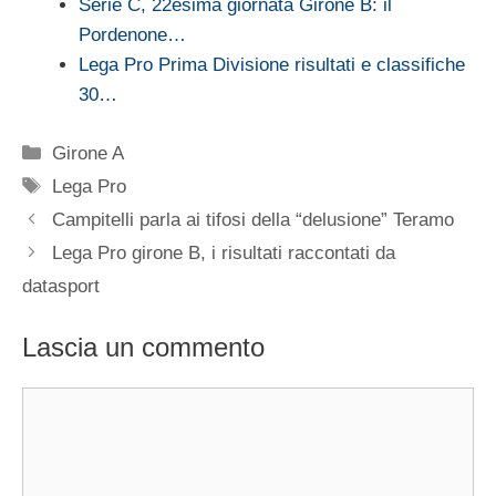
Serie C, 22esima giornata Girone B: il
Pordenone…
Lega Pro Prima Divisione risultati e classifiche
30…
Categorie
Girone A
Tag
Lega Pro
Campitelli parla ai tifosi della “delusione” Teramo
Lega Pro girone B, i risultati raccontati da
datasport
Lascia un commento
Commento