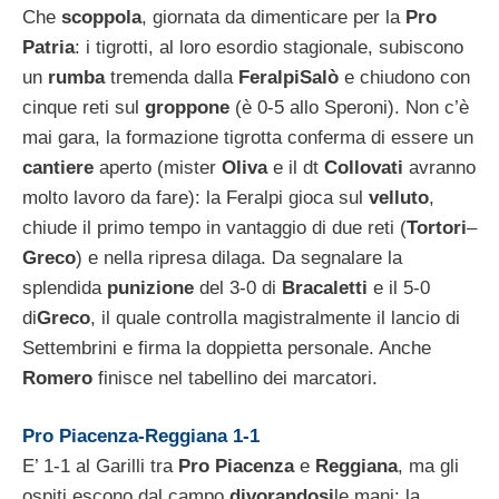
Che
scoppola
, giornata da dimenticare per la
Pro
Patria
: i tigrotti, al loro esordio stagionale, subiscono
un
rumba
tremenda dalla
FeralpiSalò
e chiudono con
cinque reti sul
groppone
(è 0-5 allo Speroni). Non c’è
mai gara, la formazione tigrotta conferma di essere un
cantiere
aperto (mister
Oliva
e il dt
Collovati
avranno
molto lavoro da fare): la Feralpi gioca sul
velluto
,
chiude il primo tempo in vantaggio di due reti (
Tortori
–
Greco
) e nella ripresa dilaga. Da segnalare la
splendida
punizione
del 3-0 di
Bracaletti
e il 5-0
di
Greco
, il quale controlla magistralmente il lancio di
Settembrini e firma la doppietta personale. Anche
Romero
finisce nel tabellino dei marcatori.
Pro Piacenza-Reggiana 1-1
E’ 1-1 al Garilli tra
Pro Piacenza
e
Reggiana
, ma gli
ospiti escono dal campo
divorandosi
le mani: la