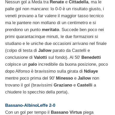
Nessun gol a Meda tra
Renate
e
Cittadella
, ma le
palle gol non mancano: lo 0-0 è un risultato giusto, i
veneti provano a far valere il maggior tasso tecnico
ma le pantere non mollano di un centimetro e si
prendono un punto
meritato
. Succede ben poco nei
primi quarantacinque minuti, le due formazioni si
studiano e le uniche due occasioni arrivano nel finale
(colpo di testa di
Jallow
parato da Castelli e
conclusione di
Valotti
sul fondo). Al 50′
Benedetti
colpisce un
palo
incredibile da buona posizione, poco
dopo Alfonso è bravissimo sulla girata di
Ndiaye
mentre poco prima del 90′
Minesso
e
Jallow
non
trovano il gol (bravissimi
Graziano
e
Castelli
a
chiudere lo specchio della porta).
Bassano-AlbinoLeffe 2-0
Con un gol per tempo il
Bassano
Virtus
piega