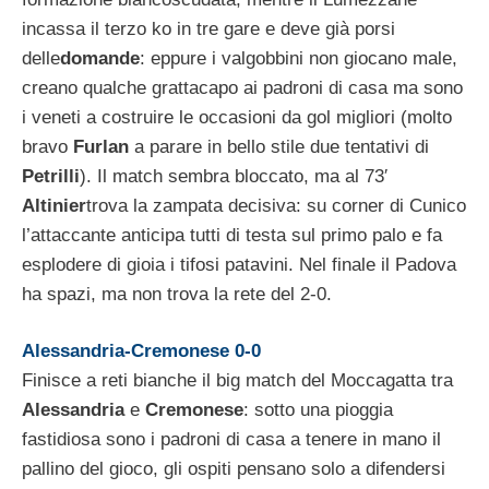
incassa il terzo ko in tre gare e deve già porsi
delle
domande
: eppure i valgobbini non giocano male,
creano qualche grattacapo ai padroni di casa ma sono
i veneti a costruire le occasioni da gol migliori (molto
bravo
Furlan
a parare in bello stile due tentativi di
Petrilli
). Il match sembra bloccato, ma al 73′
Altinier
trova la zampata decisiva: su corner di Cunico
l’attaccante anticipa tutti di testa sul primo palo e fa
esplodere di gioia i tifosi patavini. Nel finale il Padova
ha spazi, ma non trova la rete del 2-0.
Alessandria-Cremonese 0-0
Finisce a reti bianche il big match del Moccagatta tra
Alessandria
e
Cremonese
: sotto una pioggia
fastidiosa sono i padroni di casa a tenere in mano il
pallino del gioco, gli ospiti pensano solo a difendersi