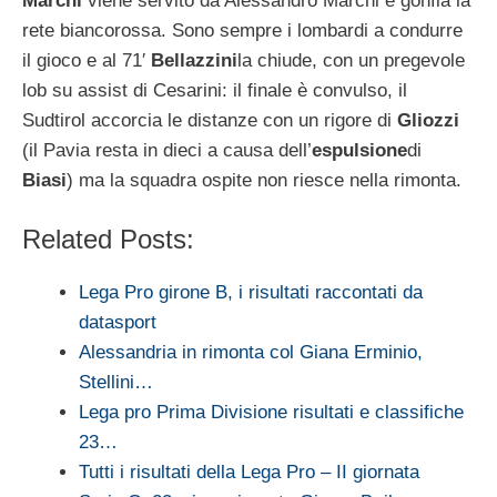
Marchi
viene servito da Alessandro Marchi e gonfia la
rete biancorossa. Sono sempre i lombardi a condurre
il gioco e al 71′
Bellazzini
la chiude, con un pregevole
lob su assist di Cesarini: il finale è convulso, il
Sudtirol accorcia le distanze con un rigore di
Gliozzi
(il Pavia resta in dieci a causa dell’
espulsione
di
Biasi
) ma la squadra ospite non riesce nella rimonta.
Related Posts:
Lega Pro girone B, i risultati raccontati da
datasport
Alessandria in rimonta col Giana Erminio,
Stellini…
Lega pro Prima Divisione risultati e classifiche
23…
Tutti i risultati della Lega Pro – II giornata