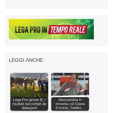
LEGGI ANCHE:
Lega Pro girone B, i
Alessandria in
risultati raccontati da
rimonta col Giana
datasport
Erminio, Stellini…