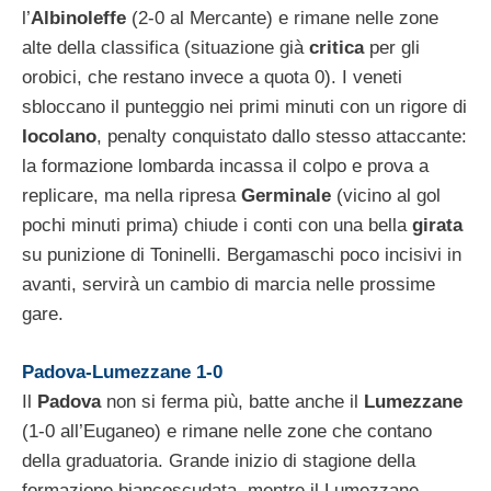
l’
Albinoleffe
(2-0 al Mercante) e rimane nelle zone
alte della classifica (situazione già
critica
per gli
orobici, che restano invece a quota 0). I veneti
sbloccano il punteggio nei primi minuti con un rigore di
Iocolano
, penalty conquistato dallo stesso attaccante:
la formazione lombarda incassa il colpo e prova a
replicare, ma nella ripresa
Germinale
(vicino al gol
pochi minuti prima) chiude i conti con una bella
girata
su punizione di Toninelli. Bergamaschi poco incisivi in
avanti, servirà un cambio di marcia nelle prossime
gare.
Padova-Lumezzane 1-0
Il
Padova
non si ferma più, batte anche il
Lumezzane
(1-0 all’Euganeo) e rimane nelle zone che contano
della graduatoria. Grande inizio di stagione della
formazione biancoscudata, mentre il Lumezzane