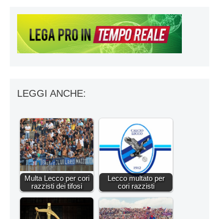
LEGGI ANCHE:
Multa Lecco per cori
Lecco multato per
razzisti dei tifosi
cori razzisti