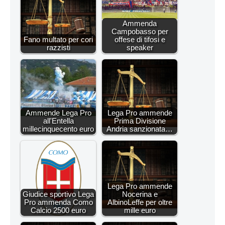
Ammenda
Campobasso per
Fano multato per cori
offese di tifosi e
razzisti
speaker
Ammende Lega Pro
Lega Pro ammende
all'Entella
Prima Divisione
millecinquecento euro
Andria sanzionata…
Lega Pro ammende
Giudice sportivo Lega
Nocerina e
Pro ammenda Como
AlbinoLeffe per oltre
Calcio 2500 euro
mille euro