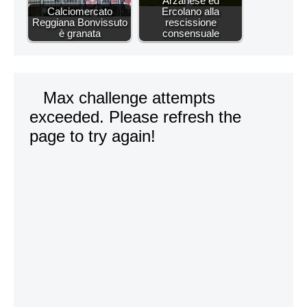
Arzanese ed
Calciomercato
Ercolano alla
Reggiana Bonvissuto
rescissione
è granata
consensuale