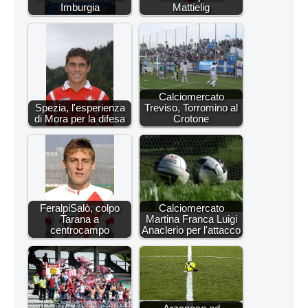
Imburgia
Mattielig
Calciomercato
Spezia, l'esperienza
Treviso, Torromino al
di Mora per la difesa
Crotone
FeralpiSalò, colpo
Calciomercato
Tarana a
Martina Franca Luigi
centrocampo
Anaclerio per l'attacco