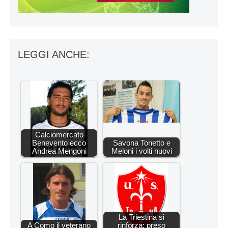
LEGGI ANCHE:
Calciomercato
Benevento ecco
Savona Tonetto e
Andrea Mengoni
Meloni i volti nuovi
La Triestina si
A Como il veterano
rinforza: preso