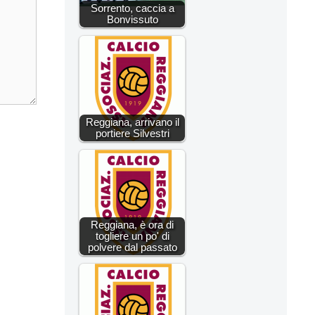
Sorrento, caccia a
Bonvissuto
Reggiana, arrivano il
portiere Silvestri
Reggiana, è ora di
togliere un po' di
polvere dal passato