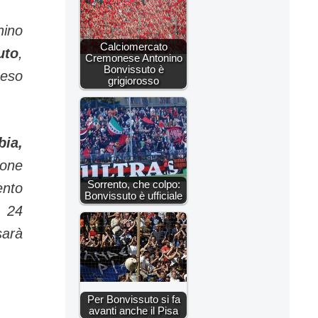
nino
Calciomercato
uto
,
Cremonese Antonino
Bonvissuto è
peso
grigiorosso
bia,
tone
Sorrento, che colpo:
ento
Bonvissuto è ufficiale
, 24
sarà
Per Bonvissuto si fa
avanti anche il Pisa