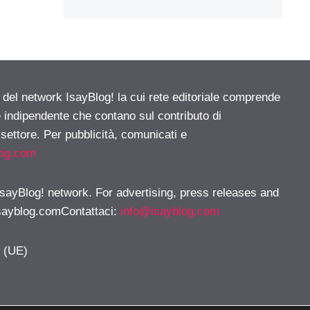
e del network IsayBlog! la cui rete editoriale comprende
e indipendente che contano sul contributo di
 settore. Per pubblicità, comunicati e
log.com
 IsayBlog! network. For advertising, press releases and
sayblog.comContattaci
:
info@isayblog.com
y (UE)