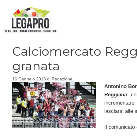
Vai
al
contenuto
Calciomercato Regg
granata
16 Gennaio 2013
di
Redazione
Antonino Bon
Reggiana
: co
incrementare 
lasciarsi alle 
Il comunicato 