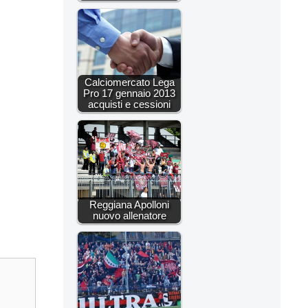
Calciomercato Lega
Pro 17 gennaio 2013
acquisti e cessioni
Reggiana Apolloni
nuovo allenatore