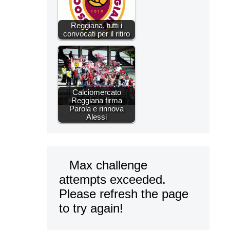
Reggiana, tutti i
convocati per il ritiro
Calciomercato
Reggiana firma
Parola e rinnova
Alessi