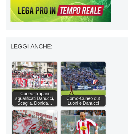
LEGGI ANCHE:
Cuneo-Trapani
squalificati Danucci,
Como-Cuneo out
Scaglia, Donida…
Luoni e Danucci