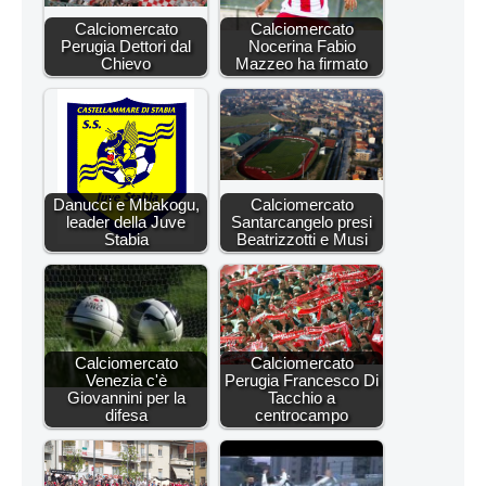
Calciomercato
Calciomercato
Perugia Dettori dal
Nocerina Fabio
Chievo
Mazzeo ha firmato
Danucci e Mbakogu,
Calciomercato
leader della Juve
Santarcangelo presi
Stabia
Beatrizzotti e Musi
Calciomercato
Calciomercato
Venezia c'è
Perugia Francesco Di
Giovannini per la
Tacchio a
difesa
centrocampo