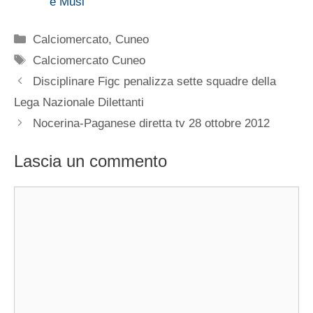
e Musi
Categorie
Calciomercato
,
Cuneo
Tag
Calciomercato Cuneo
Disciplinare Figc penalizza sette squadre della
Lega Nazionale Dilettanti
Nocerina-Paganese diretta tv 28 ottobre 2012
Lascia un commento
Commento