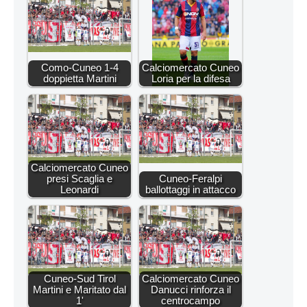
Como-Cuneo 1-4
Calciomercato Cuneo
doppietta Martini
Loria per la difesa
Calciomercato Cuneo
presi Scaglia e
Cuneo-Feralpi
Leonardi
ballottaggi in attacco
Cuneo-Sud Tirol
Calciomercato Cuneo
Martini e Maritato dal
Danucci rinforza il
1'
centrocampo