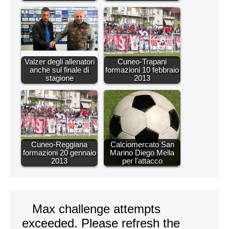
Valzer degli allenatori
Cuneo-Trapani
anche sul finale di
formazioni 10 febbraio
stagione
2013
Cuneo-Reggiana
Calciomercato San
formazioni 20 gennaio
Marino Diego Mella
2013
per l'attacco