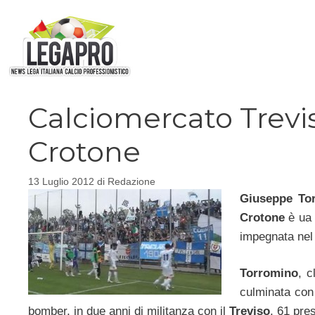
Vai
al
contenuto
Calciomercato Trevi
Crotone
13 Luglio 2012
di
Redazione
Giuseppe To
Crotone
è ua t
impegnata nel 
Torromino
, c
culminata con
bomber, in due anni di militanza con il
Treviso
, 61 pre