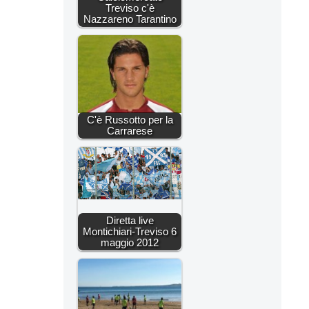
Treviso c'è
Nazzareno Tarantino
C'è Russotto per la
Carrarese
Diretta live
Montichiari-Treviso 6
maggio 2012