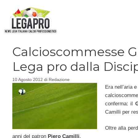
Vai
al
contenuto
Calcioscommesse Gr
Lega pro dalla Disci
10 Agosto 2012
di
Redazione
Era nell’aria 
calcioscomm
conferma: il
G
Camilli per re
Oltre alla per
anni del patron
Piero Camilli
.