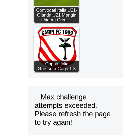
Convocati Italia U21-
Olanda U21 Mangia
chiama Crimi…
Coppa Italia
Grosseto-Carpi 1-3