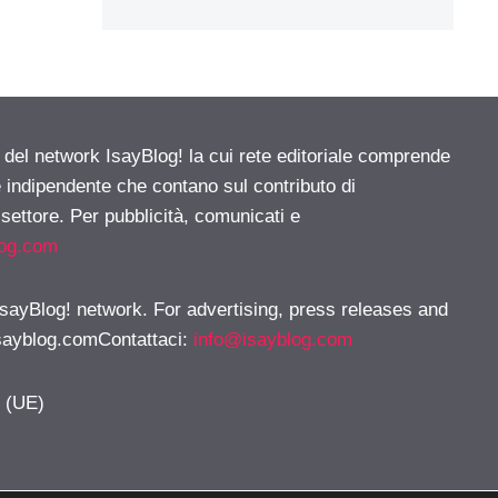
e del network IsayBlog! la cui rete editoriale comprende
e indipendente che contano sul contributo di
 settore. Per pubblicità, comunicati e
log.com
 IsayBlog! network. For advertising, press releases and
sayblog.comContattaci
:
info@isayblog.com
y (UE)