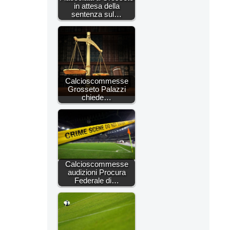
in attesa della
sentenza sul…
Calcioscommesse
Grosseto Palazzi
chiede…
Calcioscommesse
audizioni Procura
Federale di…