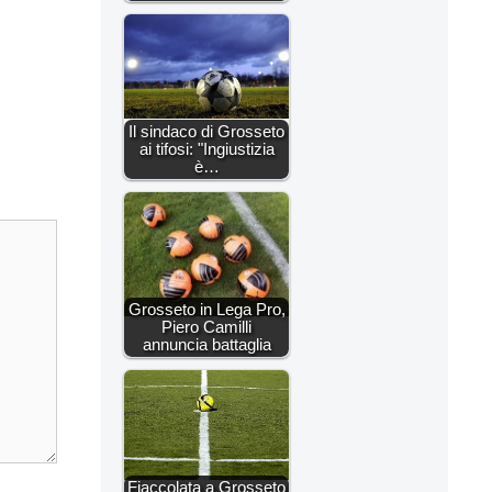
Il sindaco di Grosseto
ai tifosi: "Ingiustizia
è…
Grosseto in Lega Pro,
Piero Camilli
annuncia battaglia
Fiaccolata a Grosseto