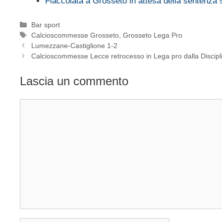
Fiaccolata a Grosseto in attesa della sentenza
Categorie
Bar sport
Tag
Calcioscommesse Grosseto
,
Grosseto Lega Pro
Lumezzane-Castiglione 1-2
Calcioscommesse Lecce retrocesso in Lega pro dalla Discipl
Lascia un commento
Commento