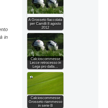
A Grosseto fiaccolata
per Camilli 8 agosto
2012
ento
à in
Calcioscommesse
Lecce retrocesso in
Lega pro dalla…
Calcioscommesse
Grosseto riammesso
in serie B