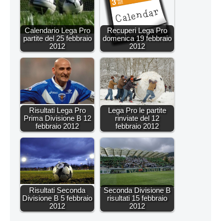
Calendario Lega Pro
Recuperi Lega Pro
partite del 25 febbraio
domenica 19 febbraio
2012
2012
Risultati Lega Pro
Lega Pro le partite
Prima Divisione B 12
rinviate del 12
febbraio 2012
febbraio 2012
Risultati Seconda
Seconda Divisione B
Divisione B 5 febbraio
risultati 15 febbraio
2012
2012