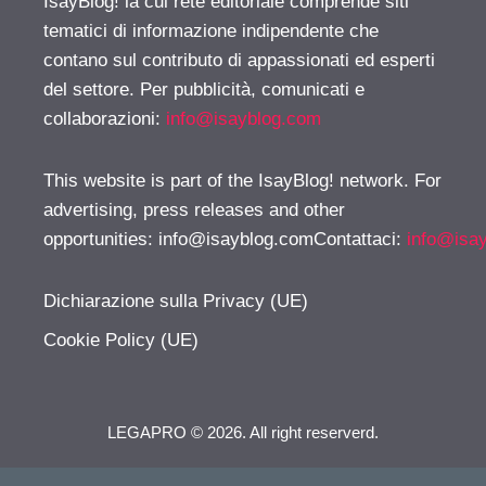
IsayBlog! la cui rete editoriale comprende siti
tematici di informazione indipendente che
contano sul contributo di appassionati ed esperti
del settore. Per pubblicità, comunicati e
collaborazioni:
info@isayblog.com
This website is part of the IsayBlog! network. For
advertising, press releases and other
opportunities:
info@isayblog.comContattaci
:
info@isa
Dichiarazione sulla Privacy (UE)
Cookie Policy (UE)
LEGAPRO © 2026. All right reserverd.