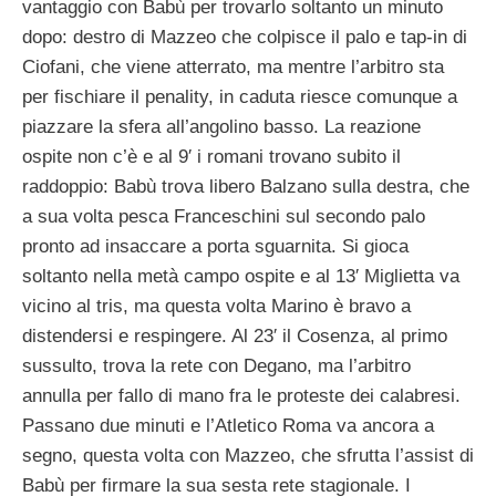
vantaggio con Babù per trovarlo soltanto un minuto
dopo: destro di Mazzeo che colpisce il palo e tap-in di
Ciofani, che viene atterrato, ma mentre l’arbitro sta
per fischiare il penality, in caduta riesce comunque a
piazzare la sfera all’angolino basso. La reazione
ospite non c’è e al 9′ i romani trovano subito il
raddoppio: Babù trova libero Balzano sulla destra, che
a sua volta pesca Franceschini sul secondo palo
pronto ad insaccare a porta sguarnita. Si gioca
soltanto nella metà campo ospite e al 13′ Miglietta va
vicino al tris, ma questa volta Marino è bravo a
distendersi e respingere. Al 23′ il Cosenza, al primo
sussulto, trova la rete con Degano, ma l’arbitro
annulla per fallo di mano fra le proteste dei calabresi.
Passano due minuti e l’Atletico Roma va ancora a
segno, questa volta con Mazzeo, che sfrutta l’assist di
Babù per firmare la sua sesta rete stagionale. I