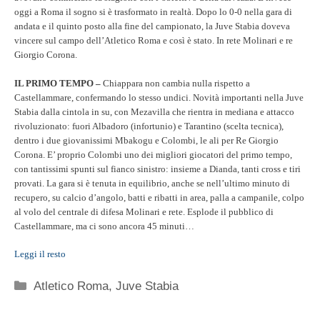
oggi a Roma il sogno si è trasformato in realtà. Dopo lo 0-0 nella gara di
andata e il quinto posto alla fine del campionato, la Juve Stabia doveva
vincere sul campo dell’Atletico Roma e così è stato. In rete Molinari e re
Giorgio Corona.
IL PRIMO TEMPO –
Chiappara non cambia nulla rispetto a
Castellammare, confermando lo stesso undici. Novità importanti nella Juve
Stabia dalla cintola in su, con Mezavilla che rientra in mediana e attacco
rivoluzionato: fuori Albadoro (infortunio) e Tarantino (scelta tecnica),
dentro i due giovanissimi Mbakogu e Colombi, le ali per Re Giorgio
Corona. E’ proprio Colombi uno dei migliori giocatori del primo tempo,
con tantissimi spunti sul fianco sinistro: insieme a Dianda, tanti cross e tiri
provati. La gara si è tenuta in equilibrio, anche se nell’ultimo minuto di
recupero, su calcio d’angolo, batti e ribatti in area, palla a campanile, colpo
al volo del centrale di difesa Molinari e rete. Esplode il pubblico di
Castellammare, ma ci sono ancora 45 minuti…
Leggi il resto
Categorie
Atletico Roma
,
Juve Stabia