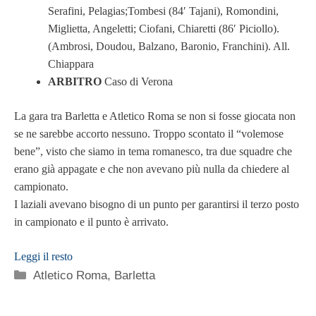
Serafini, Pelagias;Tombesi (84′ Tajani), Romondini,
Miglietta, Angeletti; Ciofani, Chiaretti (86′ Piciollo).
(Ambrosi, Doudou, Balzano, Baronio, Franchini). All.
Chiappara
ARBITRO
Caso di Verona
La gara tra Barletta e Atletico Roma se non si fosse giocata non
se ne sarebbe accorto nessuno. Troppo scontato il “volemose
bene”, visto che siamo in tema romanesco, tra due squadre che
erano già appagate e che non avevano più nulla da chiedere al
campionato.
I laziali avevano bisogno di un punto per garantirsi il terzo posto
in campionato e il punto è arrivato.
Leggi il resto
Categorie
Atletico Roma
,
Barletta