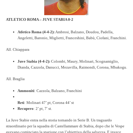
ATLETICO ROMA – JUVE STABIA 0-2
Atletico Roma (4-4-2):
Ambrosi, Balzano, Doudou, Padella,
Angeletti, Baronio, Miglietti, Franceshini, Babù, Ciofani, Franchini.
All. Chiappara
Juve Stabia (4-4-2):
Colombi, Maury, Molinari, Scognamiglio,
Dianda, Cazzola, Danucci, Mezavilla, Raimondi, Corona, Mbakogu.
All. Braglia
Ammoniti
: Cazzola, Balzano, Franchini
Reti
: Molinari 47’ pt, Corona 44’ st
Recupero
: 2’ pt, 7′ st.
La Juve Stabie entra nella storia tornando in Serie B. Un traguardo
straordinario per la squadra di Castellammare di Stabia, dopo che le Vespe
avevano cominciato la stagione con l’obiettivo della salvezza. E invece