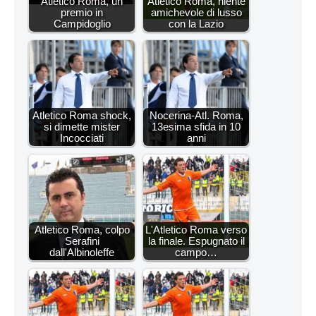
Atletico Roma, un
Atletico Roma, niente
premio in
amichevole di lusso
Campidoglio
con la Lazio
Atletico Roma shock,
Nocerina-Atl. Roma,
si dimette mister
13esima sfida in 10
Incocciati
anni
Atletico Roma, colpo
L'Atletico Roma verso
Serafini
la finale. Espugnato il
dall'Albinoleffe
campo…