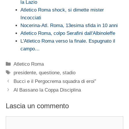
la Lazio
Atletico Roma shock, si dimette mister
Incocciati
Nocerina-Atl. Roma, 13esima sfida in 10 anni
Atletico Roma, colpo Serafini dall'Albinoleffe
L'Atletico Roma verso la finale. Espugnato il
campo…
Categorie
Atletico Roma
Tag
presidente
,
questione
,
stadio
Bucci e il Pergocrema squadra di eroi”
Al Bassano la Coppa Disciplina
Lascia un commento
Commento