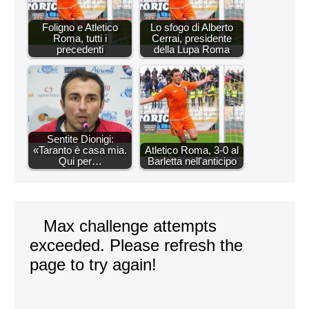
Foligno e Atletico
Lo sfogo di Alberto
Roma, tutti i
Cerrai, presidente
precedenti
della Lupa Roma
Sentite Dionigi:
«Taranto è casa mia.
Atletico Roma, 3-0 al
Qui per…
Barletta nell'anticipo