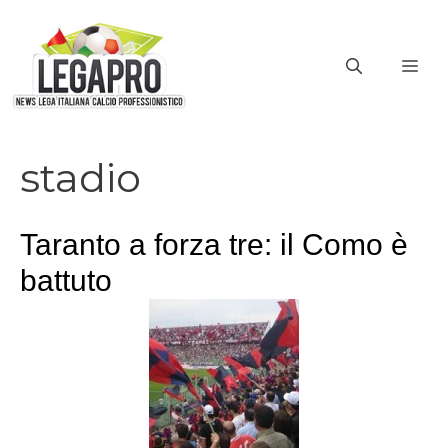
Vai
al
ME
contenuto
stadio
Taranto a forza tre: il Como è
battuto