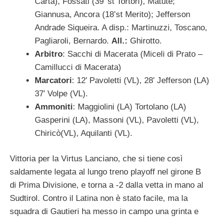
Carta), Fossati (39′ st Tortori), Matute;
Giannusa, Ancora (18’st Merito); Jefferson
Andrade Siqueira. A disp.: Martinuzzi, Toscano,
Pagliaroli, Bernardo.
All.:
Ghirotto.
Arbitro
: Sacchi di Macerata (Miceli di Prato –
Camillucci di Macerata)
Marcatori
: 12′ Pavoletti (VL), 28′ Jefferson (LA)
37′ Volpe (VL).
Ammoniti
: Maggiolini (LA) Tortolano (LA)
Gasperini (LA), Massoni (VL), Pavoletti (VL),
Chiricò(VL), Aquilanti (VL).
Vittoria per la Virtus Lanciano, che si tiene così
saldamente legata al lungo treno playoff nel girone B
di Prima Divisione, e torna a -2 dalla vetta in mano al
Sudtirol. Contro il Latina non è stato facile, ma la
squadra di Gautieri ha messo in campo una grinta e