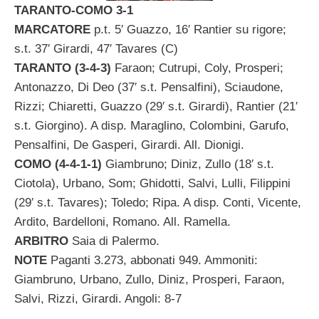
TARANTO-COMO 3-1
MARCATORE
p.t. 5′ Guazzo, 16′ Rantier su rigore;
s.t. 37′ Girardi, 47′ Tavares (C)
TARANTO (3-4-3)
Faraon; Cutrupi, Coly, Prosperi;
Antonazzo, Di Deo (37′ s.t. Pensalfini), Sciaudone,
Rizzi; Chiaretti, Guazzo (29′ s.t. Girardi), Rantier (21′
s.t. Giorgino). A disp. Maraglino, Colombini, Garufo,
Pensalfini, De Gasperi, Girardi. All. Dionigi.
COMO (4-4-1-1)
Giambruno; Diniz, Zullo (18′ s.t.
Ciotola), Urbano, Som; Ghidotti, Salvi, Lulli, Filippini
(29′ s.t. Tavares); Toledo; Ripa. A disp. Conti, Vicente,
Ardito, Bardelloni, Romano. All. Ramella.
ARBITRO
Saia di Palermo.
NOTE
Paganti 3.273, abbonati 949. Ammoniti:
Giambruno, Urbano, Zullo, Diniz, Prosperi, Faraon,
Salvi, Rizzi, Girardi. Angoli: 8-7