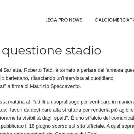
LEGA PRO NEWS
CALCIOMERCAT
a questione stadio
el Barletta, Roberto Tatò, è tornato a parlare dell’annosa que
io barlettano, rilasciando un’intervista al quotidiano
t” a firma di Maurizio Spaccavento.
sta mattina al Puttilli un sopralluogo per verificare in manier
tuali lavori da destinare alla struttura per renderla più agibil
liorarne la visibilità dagli spalti”. È uno stralcio del comunica
 pubblicato il 16 giugno scorso sul sito ufficiale. A quel sopr