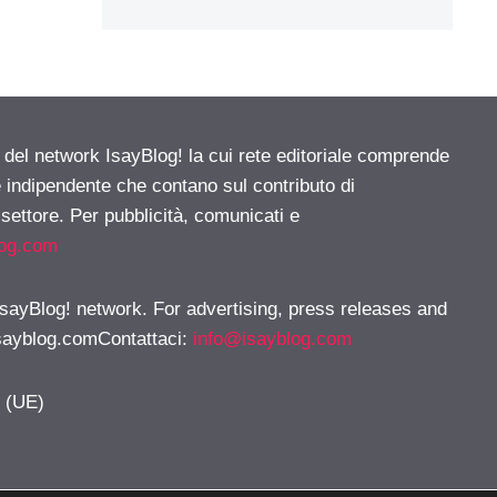
e del network IsayBlog! la cui rete editoriale comprende
e indipendente che contano sul contributo di
 settore. Per pubblicità, comunicati e
log.com
 IsayBlog! network. For advertising, press releases and
sayblog.comContattaci
:
info@isayblog.com
y (UE)