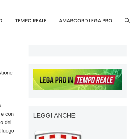
O
TEMPO REALE
AMARCORD LEGA PRO
stione
a
e e con
LEGGI ANCHE:
to del
alluogo