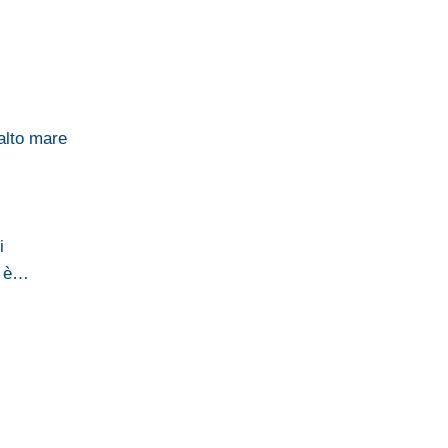
 alto mare
i
i è…