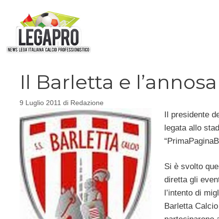
Vai
al
contenuto
Il Barletta e l’annos
9 Luglio 2011
di
Redazione
Il presidente d
legata allo stad
“PrimaPaginaBa
Si è svolto que
diretta gli even
l’intento di mig
Barletta Calcio