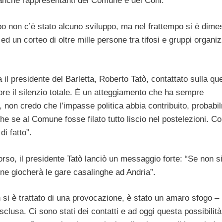
anche rappresentanti del Comune e del Coni.
po non c’è stato alcuno sviluppo, ma nel frattempo si è dimes
ed un corteo di oltre mille persone tra tifosi e gruppi organiz
l presidente del Barletta, Roberto Tatò, contattato sulla qu
re il silenzio totale. È un atteggiamento che ha sempre
non credo che l’impasse politica abbia contribuito, probabi
e se al Comune fosse filato tutto liscio nel postelezioni. C
di fatto”.
orso, il presidente Tatò lanciò un messaggio forte: “Se non s
ione giocherà le gare casalinghe ad Andria”.
si è trattato di una provocazione, è stato un amaro sfogo –
esclusa. Ci sono stati dei contatti e ad oggi questa possibilità