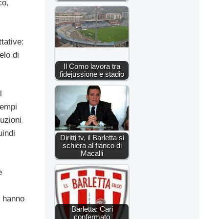
co,
tative:
elo di
Il Como lavora tra
fidejussione e stadio
l
tempi
luzioni
uindi
Diritti tv, il Barletta si
schiera al fianco di
Macalli
e
e hanno
Barletta: Cari
confermato