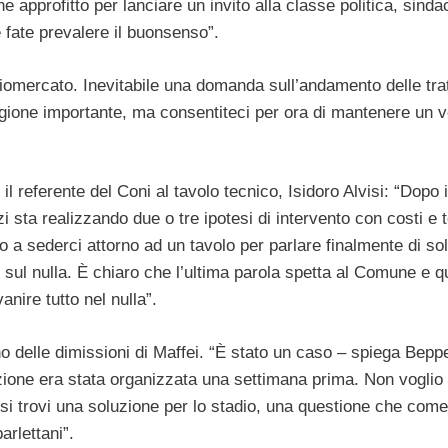
e approfitto per lanciare un invito alla classe politica, sinda
e fate prevalere il buonsenso”.
iomercato. Inevitabile una domanda sull’andamento delle trat
gione importante, ma consentiteci per ora di mantenere un v
il referente del Coni al tavolo tecnico, Isidoro Alvisi: “Dopo i
i sta realizzando due o tre ipotesi di intervento con costi e 
o a sederci attorno ad un tavolo per parlare finalmente di so
 sul nulla. È chiaro che l’ultima parola spetta al Comune e q
anire tutto nel nulla”.
orno delle dimissioni di Maffei. “È stato un caso – spiega Bepp
ione era stata organizzata una settimana prima. Non voglio
e si trovi una soluzione per lo stadio, una questione che com
arlettani”.