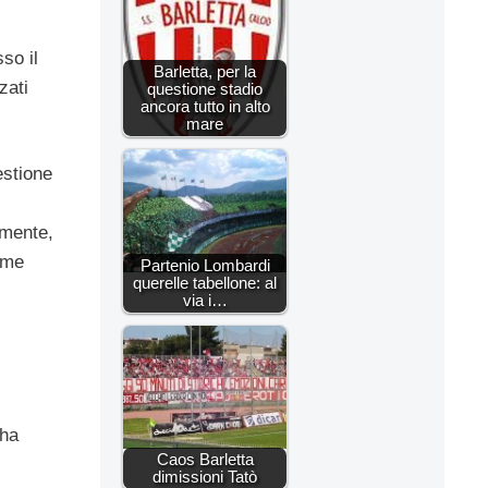
so il
Barletta, per la
zati
questione stadio
ancora tutto in alto
mare
estione
lmente,
ome
Partenio Lombardi
querelle tabellone: al
via i…
i
 ha
Caos Barletta
dimissioni Tatò