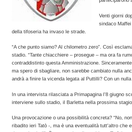
parteciparono 
Venti giorni do
sindaco Maffei 
della tifoseria ha invaso le strade.
“A che punto siamo? Al chilometro zero”. Così esclama i
stadio. “Tante chiacchiere – prosegue – ma ora fa rumo
contraddistinto questa Amministrazione. Sinceramente, 
ma spero di sbagliare, non sarebbe cambiato nulla anch
andrà a finire la vicenda legata al Puttilli? Con un nulla 
In una intervista rilasciata a Primapagina l’8 giugno sc
interviene sullo stadio, il Barletta nella prossima stag
Una provocazione o una possibilità concreta? “No, non 
ribadito ieri Tatò -, ma è una eventualità tutt’altro che 