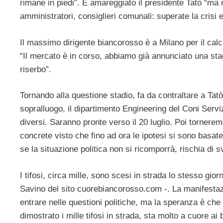
rimane in piedi”. È amareggiato il presidente Tatò “ma n
amministratori, consiglieri comunali: superate la crisi 
Il massimo dirigente biancorosso è a Milano per il calc
“Il mercato è in corso, abbiamo già annunciato una sta
riserbo”.
Tornando alla questione stadio, fa da contraltare a Tatò 
sopralluogo, il dipartimento Engineering del Coni Serviz
diversi. Saranno pronte verso il 20 luglio. Poi tornerem
concrete visto che fino ad ora le ipotesi si sono basate
se la situazione politica non si ricomporrà, rischia di sv
I tifosi, circa mille, sono scesi in strada lo stesso gi
Savino del sito cuorebiancorosso.com -. La manifestaz
entrare nelle questioni politiche, ma la speranza è ch
dimostrato i mille tifosi in strada, sta molto a cuore ai b