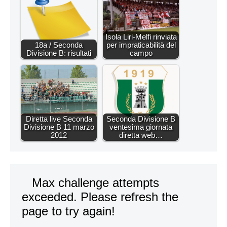
Isola Liri-Melfi rinviata
18a / Seconda
per impraticabilità del
Divisione B: risultati
campo
Diretta live Seconda
Seconda Divisione B
Divisione B 11 marzo
ventesima giornata
2012
diretta web…