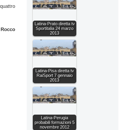
quattro
Latina-Prato diretta tv
Sportitalia 24 marzo
y
Rocco
2013
Latina-Pisa diretta tv
RaiSport 7 gennaio
2013
Latina-Perugia
probabili formazioni 5
novembre 2012