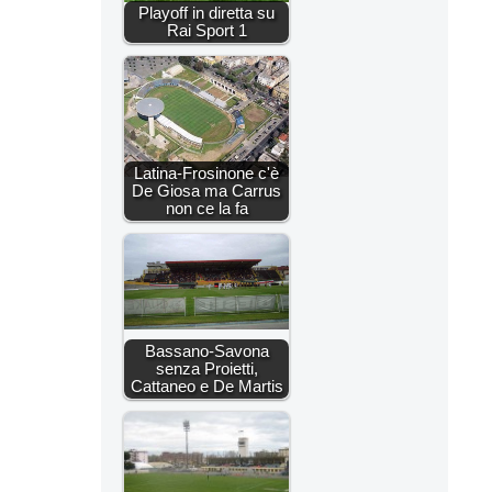
Playoff in diretta su
Rai Sport 1
Latina-Frosinone c'è
De Giosa ma Carrus
non ce la fa
Bassano-Savona
senza Proietti,
Cattaneo e De Martis