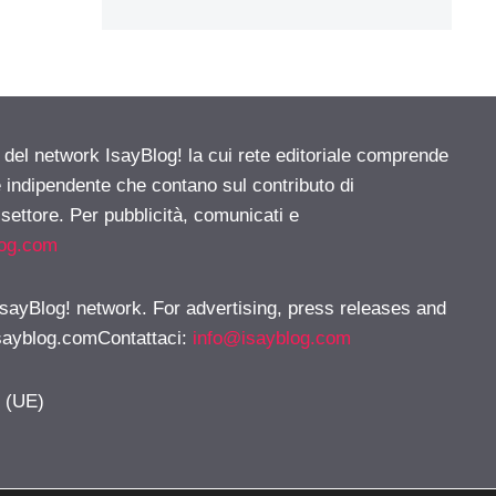
e del network IsayBlog! la cui rete editoriale comprende
e indipendente che contano sul contributo di
 settore. Per pubblicità, comunicati e
log.com
 IsayBlog! network. For advertising, press releases and
sayblog.comContattaci
:
info@isayblog.com
y (UE)