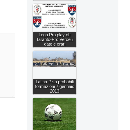
Lega Pro play off
Taranto-Pro Vercelli
date e orari
Latina-Pisa probabili
formazioni 7 gennaio
2013