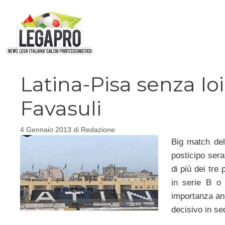
Vai
al
contenuto
Latina-Pisa senza Io
Favasuli
4 Gennaio 2013
di
Redazione
Big match de
posticipo sera
di più dei tre 
in serie B o
importanza anc
decisivo in sed