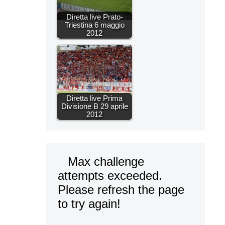
Diretta live Prato-
Triestina 6 maggio
2012
Diretta live Prima
Divisione B 29 aprile
2012