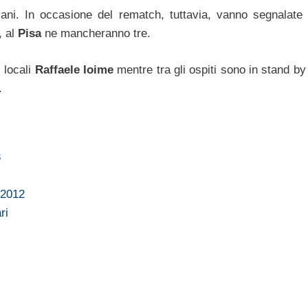
cani. In occasione del rematch, tuttavia, vanno segnalate 
, al
Pisa
ne mancheranno tre.
i locali
Raffaele Ioime
mentre tra gli ospiti sono in stand b
.
3
 2012
ri