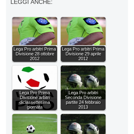
LEGGI ANCHE:
Lega Pro arbitri Prima
Lega Pro arbitri Prima
Divisione 28 ottobre
Divisione 29 aprile
2012
2012
Lega Pro Prima
Lega Pro arbitri
Divisione arbitri
Seconda Divisione
diciassettesima
partite 24 febbraio
giornata
2013