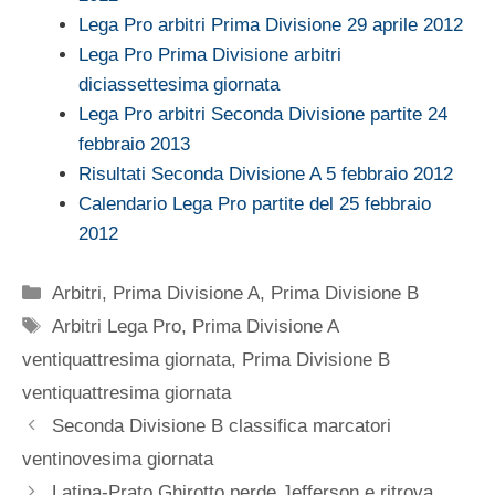
Lega Pro arbitri Prima Divisione 29 aprile 2012
Lega Pro Prima Divisione arbitri
diciassettesima giornata
Lega Pro arbitri Seconda Divisione partite 24
febbraio 2013
Risultati Seconda Divisione A 5 febbraio 2012
Calendario Lega Pro partite del 25 febbraio
2012
Categorie
Arbitri
,
Prima Divisione A
,
Prima Divisione B
Tag
Arbitri Lega Pro
,
Prima Divisione A
ventiquattresima giornata
,
Prima Divisione B
ventiquattresima giornata
Seconda Divisione B classifica marcatori
ventinovesima giornata
Latina-Prato Ghirotto perde Jefferson e ritrova