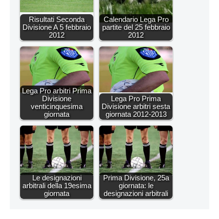
Risultati Seconda
Calendario Lega Pro
Divisione A 5 febbraio
partite del 25 febbraio
2012
2012
Lega Pro arbitri Prima
Divisione
Lega Pro Prima
venticinquesima
Divisione arbitri sesta
giornata
giornata 2012-2013
Le designazioni
Prima Divisione, 25a
arbitrali della 19esima
giornata: le
giornata
designazioni arbitrali