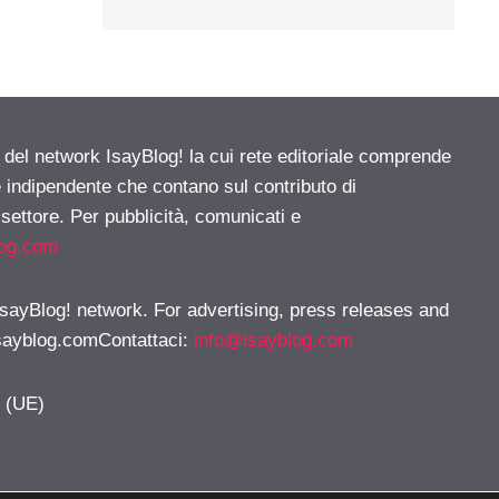
e del network IsayBlog! la cui rete editoriale comprende
e indipendente che contano sul contributo di
 settore. Per pubblicità, comunicati e
log.com
 IsayBlog! network. For advertising, press releases and
sayblog.comContattaci
:
info@isayblog.com
y (UE)