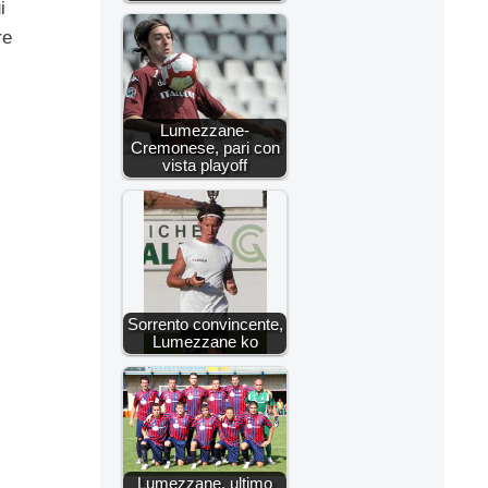
i
re
Lumezzane-
Cremonese, pari con
vista playoff
Sorrento convincente,
Lumezzane ko
Lumezzane, ultimo