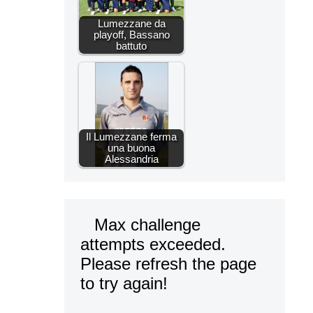
Lumezzane da
playoff, Bassano
battuto
Il Lumezzane ferma
una buona
Alessandria