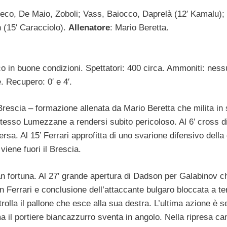
reco, De Maio, Zoboli; Vass, Baiocco, Daprelà (12′ Kamalu);
 (15′ Caracciolo).
Allenatore
: Mario Beretta.
co in buone condizioni. Spettatori: 400 circa. Ammoniti: ness
. Recupero: 0′ e 4′.
rescia – formazione allenata da Mario Beretta che milita in 
 stesso Lumezzane a rendersi subito pericoloso. Al 6’ cross d
ersa. Al 15’ Ferrari approfitta di uno svarione difensivo della
viene fuori il Brescia.
n fortuna. Al 27′ grande apertura di Dadson per Galabinov c
on Ferrari e conclusione dell’attaccante bulgaro bloccata a te
trolla il pallone che esce alla sua destra. L’ultima azione è 
ma il portiere biancazzurro sventa in angolo. Nella ripresa ca