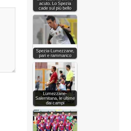
acuto. Lo Spezia
cade sul più bello
Spezia-Lumezzane,
pari e rammarico
Lumezzane-
Salernitana, le ultime
dai campi