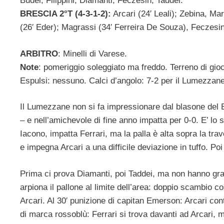
Budel, Filippini; Diamanti; Feczesin, Taddei.
BRESCIA 2°T (4-3-1-2):
Arcari (24′ Leali); Zebina, Ma
(26′ Eder); Magrassi (34′ Ferreira De Souza), Feczesin
ARBITRO
: Minelli di Varese.
Note
: pomeriggio soleggiato ma freddo. Terreno di gio
Espulsi: nessuno. Calci d’angolo: 7-2 per il Lumezzane
Il Lumezzane non si fa impressionare dal blasone del B
– e nell’amichevole di fine anno impatta per 0-0. E’ lo
Iacono, impatta Ferrari, ma la palla è alta sopra la trav
e impegna Arcari a una difficile deviazione in tuffo. Poi 
Prima ci prova Diamanti, poi Taddei, ma non hanno gra
arpiona il pallone al limite dell’area: doppio scambio c
Arcari. Al 30′ punizione di capitan Emerson: Arcari con
di marca rossoblù: Ferrari si trova davanti ad Arcari, 