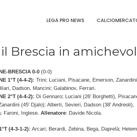
LEGA PRO NEWS
CALCIOMERCAT
il Brescia in amichevo
E-BRESCIA 0-0
(0-0)
 1°T (4-4-2):
Trini; Luciani, Pisacane, Emerson, Zanardini
liari, Dadson, Mancini; Galabinov, Ferrari.
 2°T (4-4-2):
Di Gennaro; Luciani (26′ Borghetti), Pisacan
nardini (45′ Djalo); Alberti, Sevieri, Dadson (38′ Andreoli),
; Faroni, Inglese.
Allenatore
: Davide Nicola.
°T (4-3-1-2):
Arcari; Berardi, Zebina, Bega, Daprelà; Hetem