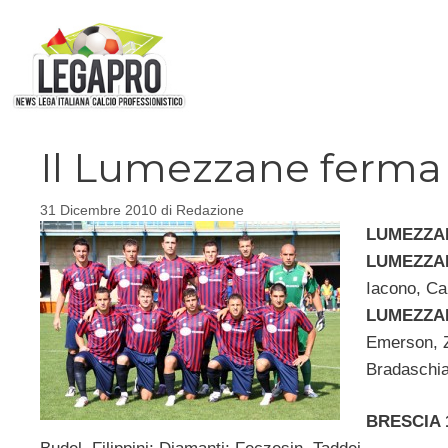
Vai
al
contenuto
Il Lumezzane ferma 
31 Dicembre 2010
di
Redazione
LUMEZZAN
LUMEZZANE
Iacono, Cal
LUMEZZANE
Emerson, Za
Bradaschia
BRESCIA 1