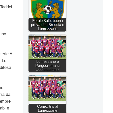
 Taddei
FeralpiSalò, buona
prova con Brescia e
Lumezzane
uno.
serie A
i Lo
Lumezzane e
Pergocrema si
 difesa
accontentano
he
rra da
sempre
Como, tris al
mbi e
Lumezzane