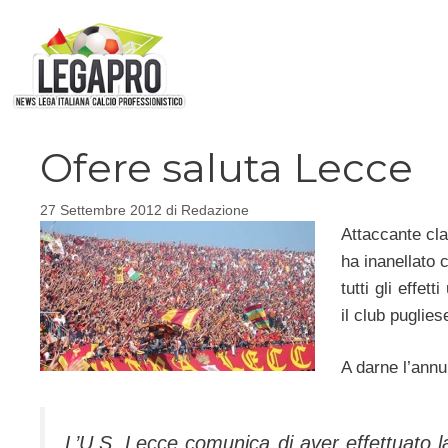
Vai
al
contenuto
Ofere saluta Lecce
27 Settembre 2012
di
Redazione
Attaccante cla
ha inanellato c
tutti gli effe
il club puglies
A darne l’annun
L’U.S. Lecce comunica di aver effettuato la