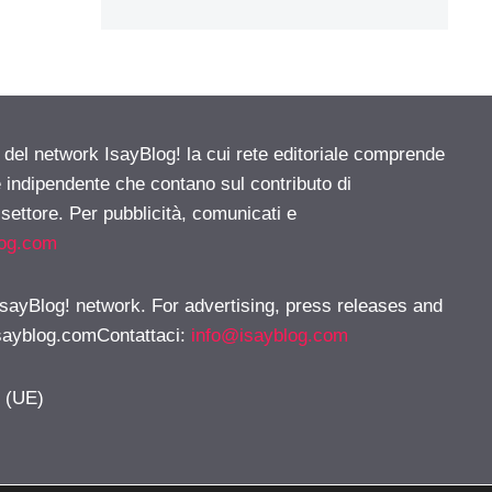
e del network IsayBlog! la cui rete editoriale comprende
e indipendente che contano sul contributo di
 settore. Per pubblicità, comunicati e
log.com
 IsayBlog! network. For advertising, press releases and
sayblog.comContattaci
:
info@isayblog.com
y (UE)