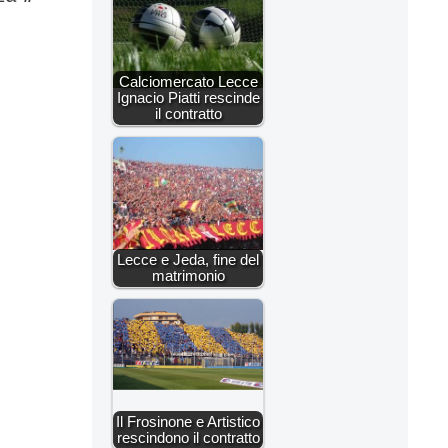
Calciomercato Lecce
Ignacio Piatti rescinde
il contratto
Lecce e Jeda, fine del
matrimonio
Il Frosinone e Artistico
rescindono il contratto