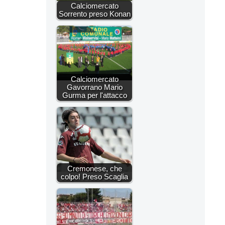
Calciomercato
Sorrento preso Konan
Calciomercato
Gavorrano Mario
Gurma per l'attacco
Cremonese, che
colpo! Preso Scaglia