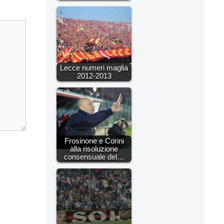
Lecce numeri maglia
2012-2013
Frosinone e Corini
alla risoluzione
consensuale del…