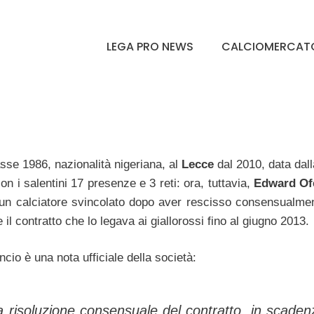
LEGA PRO NEWS
CALCIOMERCAT
sse 1986, nazionalità nigeriana, al
Lecce
dal 2010, data dall
on i salentini 17 presenze e 3 reti: ora, tuttavia,
Edward Of
tti un calciatore svincolato dopo aver rescisso consensualme
e il contratto che lo legava ai giallorossi fino al giugno 2013.
cio è una nota ufficiale della società:
 risoluzione consensuale del contratto, in scadenz