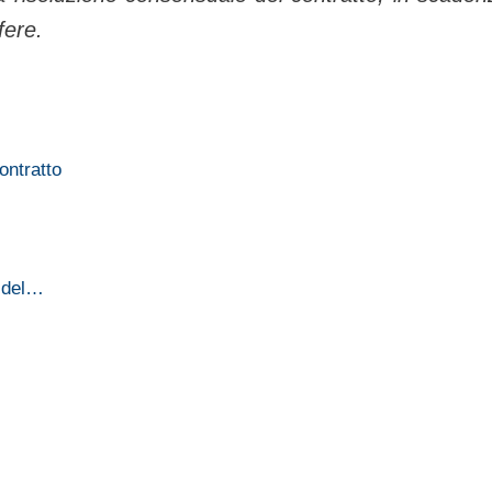
fere.
ontratto
e del…