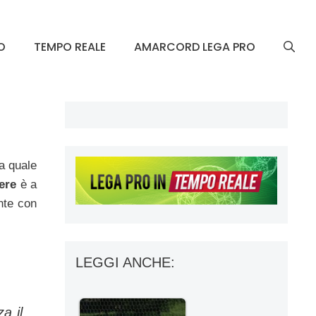
O
TEMPO REALE
AMARCORD LEGA PRO
a quale
ere
è a
nte con
LEGGI ANCHE:
a il