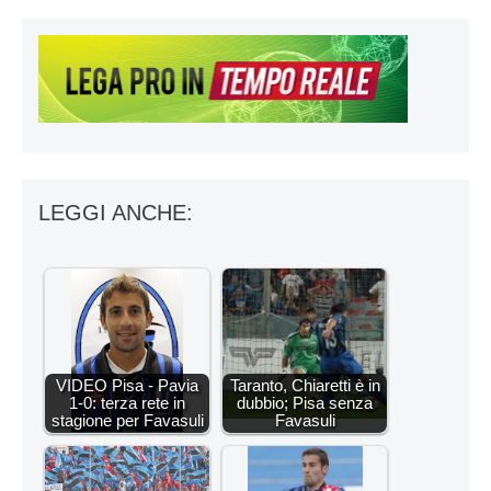
LEGGI ANCHE:
VIDEO Pisa - Pavia
Taranto, Chiaretti è in
1-0: terza rete in
dubbio; Pisa senza
stagione per Favasuli
Favasuli