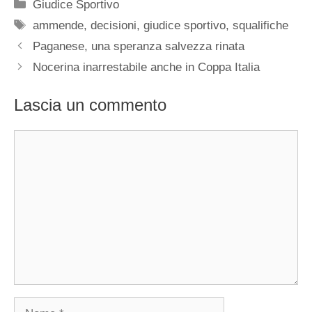
Categorie
Giudice Sportivo
Tag
ammende
,
decisioni
,
giudice sportivo
,
squalifiche
Paganese, una speranza salvezza rinata
Nocerina inarrestabile anche in Coppa Italia
Lascia un commento
Commento
Nome