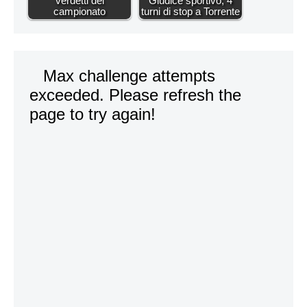
verdetti del
Giudice sportivo, 4
campionato
turni di stop a Torrente