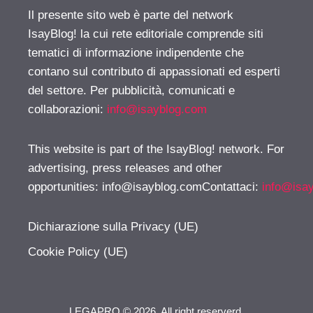
Il presente sito web è parte del network
IsayBlog! la cui rete editoriale comprende siti
tematici di informazione indipendente che
contano sul contributo di appassionati ed esperti
del settore. Per pubblicità, comunicati e
collaborazioni:
info@isayblog.com
This website is part of the IsayBlog! network. For
advertising, press releases and other
opportunities:
info@isayblog.comContattaci
:
info@isa
Dichiarazione sulla Privacy (UE)
Cookie Policy (UE)
LEGAPRO © 2026. All right reserverd.