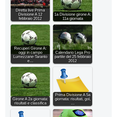
Diretta live Prima
Divisione A 12
1a Divisione girone A:
febbraio 2012
11a giornata
Recuperi Girone A:
oggi in campo
Calendario Lega Pro
Lumezzane-Taranto
partite del 25 febbraio
e…
2012
Prima Divisione A 5a
Girone A 2a giornata:
giornata: risultati, gol,
risultati e classifica
…