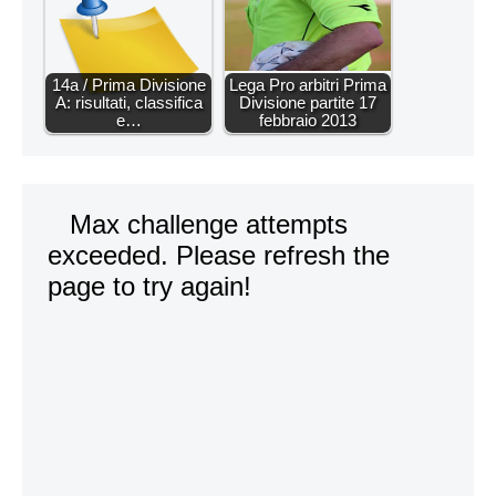
14a / Prima Divisione
Lega Pro arbitri Prima
A: risultati, classifica
Divisione partite 17
e…
febbraio 2013