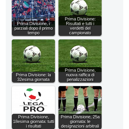
Prima Divisione:
Prima Divisione, i
Risultati e tutti i
parziali dopo il primo
verdetti del
tempo
campionato
Prima Divisione,
Prima Divisione: la
nuova raffica di
32esima giornata
penalizzazioni
Prima Divisione,
Prima Divisione, 25a
18esima giornata: tutti
giornata: le
i risultati
designazioni arbitrali