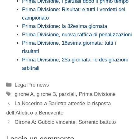
Prima Divisione, i parziali dopo il primo tempo
Prima Divisione: Risultati e tutti i verdetti del
campionato
Prima Divisione: la 32esima giornata
Prima Divisione, nuova raffica di penalizzazioni
Prima Divisione, 18esima giornata: tutti i
risultati
Prima Divisione, 25a giornata: le designazioni
arbitrali
Categorie
Lega Pro news
Tag
girone A
,
girone B
,
parziali
,
Prima Divisione
La Nocerina a Barletta attende la risposta
dell’Atletico a Benevento
Girone A: Gubbio vincente, Sorrento battuto
Lascia un commento