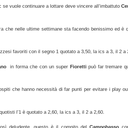
:
se vuole continuare a lottare deve vincere all’imbattuto
Ce
ra che nelle ultime settimane sta facendo benissimo ed è q
esi favoriti con il segno 1 quotato a 3,50, la ics a 3, il 2 a 
ano
in forma che con un super
Fioretti
può far tremare qu
 ospiti che hanno necessità di far punti per evitare i play ou
quotisti l’1 è quotato a 2,60, la ics a 3, il 2 a 2,60.
osì deludente, questo è il compito del
Campobasso
con