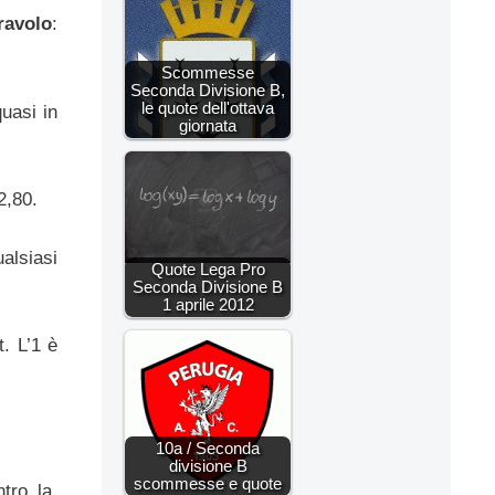
ravolo
:
Scommesse
Seconda Divisione B,
le quote dell'ottava
uasi in
giornata
2,80.
alsiasi
Quote Lega Pro
Seconda Divisione B
1 aprile 2012
t. L’1 è
10a / Seconda
divisione B
scommesse e quote
tro la