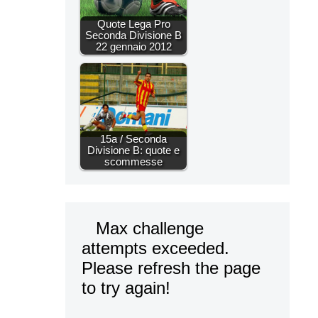
Quote Lega Pro
Seconda Divisione B
22 gennaio 2012
15a / Seconda
Divisione B: quote e
scommesse