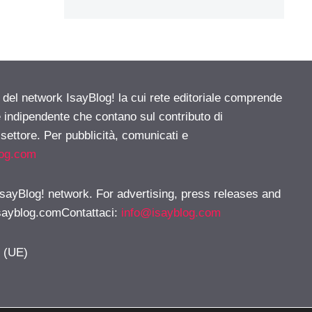
e del network IsayBlog! la cui rete editoriale comprende
e indipendente che contano sul contributo di
 settore. Per pubblicità, comunicati e
log.com
 IsayBlog! network. For advertising, press releases and
sayblog.comContattaci
:
info@isayblog.com
y (UE)