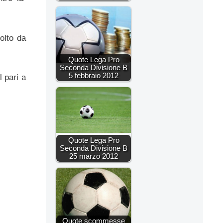
olto da
Quote Lega Pro
Seconda Divisione B
5 febbraio 2012
l pari a
Quote Lega Pro
Seconda Divisione B
25 marzo 2012
Quote scommesse