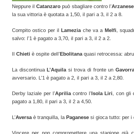
Neppure il
Catanzaro
può sbagliare contro l’
Arzanese
la sua vittoria è quotata a 1,50, il pari a 3, il 2 a 8.
Compito ostico per il
Lamezia
che va a
Melfi
, squad
salvo: l’1 è pagato a 3,70, il pari a 3, il 2 a 2.
Il
Chieti
è ospite dell’
Ebolitana
quasi retrocessa: abruzz
La discontinua
L’Aquila
si trova di fronte un
Gavorr
avversario. L’1 è pagato a 2, il pari a 3, il 2 a 2,80.
Derby laziale per l’
Aprilia
contro l’
Isola Liri
, con gli
pagato a 1,80, il pari a 3, il 2 a 4,50.
L’
Aversa
è tranquilla, la
Paganese
si gioca tutto: per i 
Vincere per non compromettere una stagione già c