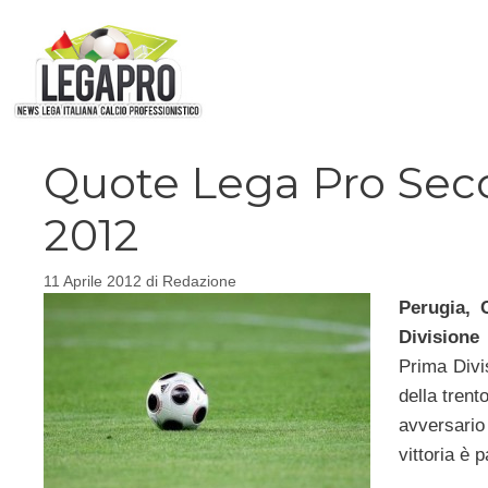
Vai
al
contenuto
Quote Lega Pro Seco
2012
11 Aprile 2012
di
Redazione
Perugia, 
Divisione
Prima Divi
della tren
avversario
vittoria è p