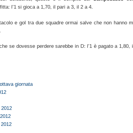
ta: l’1 si gioca a 1,70, il pari a 3, il 2 a 4.
tacolo e gol tra due squadre ormai salve che non hanno m
.
 che se dovesse perdere sarebbe in D: l’1 è pagato a 1,80, i
ottava giornata
012
o 2012
 2012
 2012