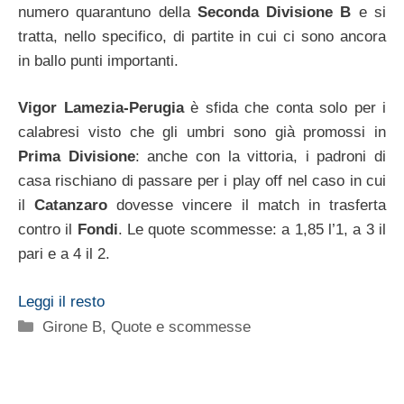
numero quarantuno della
Seconda Divisione B
e si
tratta, nello specifico, di partite in cui ci sono ancora
in ballo punti importanti.
Vigor Lamezia-Perugia
è sfida che conta solo per i
calabresi visto che gli umbri sono già promossi in
Prima Divisione
: anche con la vittoria, i padroni di
casa rischiano di passare per i play off nel caso in cui
il
Catanzaro
dovesse vincere il match in trasferta
contro il
Fondi
. Le quote scommesse: a 1,85 l’1, a 3 il
pari e a 4 il 2.
Leggi il resto
Categorie
Girone B
,
Quote e scommesse