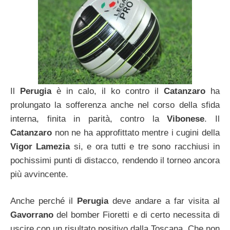
Il
Perugia
è in calo, il ko contro il
Catanzaro
ha
prolungato la sofferenza anche nel corso della sfida
interna, finita in parità, contro la
Vibonese
. Il
Catanzaro
non ne ha approfittato mentre i cugini della
Vigor Lamezia
si, e ora tutti e tre sono racchiusi in
pochissimi punti di distacco, rendendo il torneo ancora
più avvincente.
Anche perché il
Perugia
deve andare a far visita al
Gavorrano
del bomber Fioretti e di certo necessita di
uscire con un risultato positivo dalla Toscana. Che non