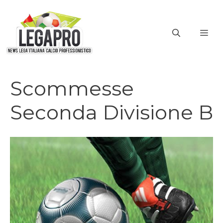
Vai
al
ME
contenuto
Scommesse
Seconda Divisione B