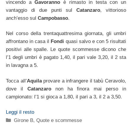
vincendo a
Gavoranno
è rimasto in testa con un
vantaggio di due punti sul
Catanzaro
, vittorioso
anch’esso sul
Campobasso
.
Nel corso della trentaquattresima giornata, gli umbri
affrontano in casa il
Fondi
quasi salvo e con 5 risultati
positivi alle spalle. Le quote scommesse dicono che
l’1 degli umbri è pagato 1,40, il pari vale 3,20, il 2 sta
in lavagna a 5.
Tocca all’
Aquila
provare a infrangere il tabù Ceravolo,
dove il
Catanzaro
non ha finora mai perso in
campionato: l’1 si gioca a 1,80, il pari a 3, il 2 a 3,50.
Leggi il resto
Categorie
Girone B
,
Quote e scommesse