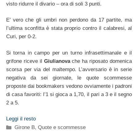
visto ridurre il divario – ora di soli 3 punti.
E’ vero che gli umbri non perdono da 17 partite, ma
l’ultima sconfitta è stata proprio contro il calabresi, al
Curi, per 0-2.
Si torna in campo per un turno infrasettimanale e il
grifone riceve il
Giulianova
che ha riposato domenica
scorsa per via del maltempo. L’avversario è in serie
negativa da sei giornate, le quote scommesse
proposte dai bookmakers vedono ovviamente i padroni
di casa favoriti: l’1 si gioca a 1,70, il pari a 3 e il segno
2 a 5.
Leggi il resto
Categorie
Girone B
,
Quote e scommesse