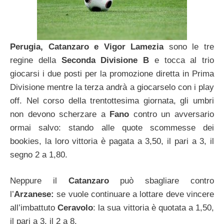
Perugia, Catanzaro e Vigor Lamezia
sono le tre
regine della
Seconda Divisione B
e tocca al trio
giocarsi i due posti per la promozione diretta in Prima
Divisione mentre la terza andrà a giocarselo con i play
off. Nel corso della trentottesima giornata, gli umbri
non devono scherzare a
Fano
contro un avversario
ormai salvo: stando alle quote scommesse dei
bookies, la loro vittoria è pagata a 3,50, il pari a 3, il
segno 2 a 1,80.
Neppure il
Catanzaro
può sbagliare contro
l’
Arzanese:
se vuole continuare a lottare deve vincere
all’imbattuto
Ceravolo
: la sua vittoria è quotata a 1,50,
il pari a 3, il 2 a 8.