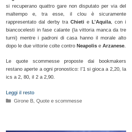
si recuperano quattro gare non disputato per via del
maltempo e, tra esse, il clou è sicuramente
rappresentato dal derby tra
Chieti
e
L’Aquila
, con i
biancocelesti in fase calante (la vittoria manca da tre
turni) mentre i padroni di casa hanno il morale alto
dopo le due vittorie colte contro
Neapolis
e
Arzanese
.
Le quote scommesse proposte dai bookmakers
restano aperte a ogni pronostico: l’1 si gioca a 2,20, la
ics a 2, 80, il 2 a 2,90.
Leggi il resto
Categorie
Girone B
,
Quote e scommesse