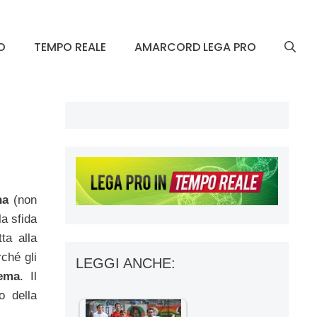
O
TEMPO REALE
AMARCORD LEGA PRO
na
(non
la sfida
ta alla
ché gli
LEGGI ANCHE:
ema
. Il
o della