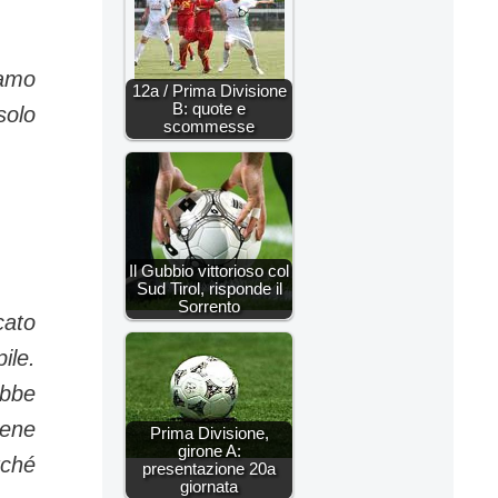
iamo
12a / Prima Divisione
B: quote e
solo
scommesse
Il Gubbio vittorioso col
Sud Tirol, risponde il
Sorrento
cato
ile.
ebbe
bene
Prima Divisione,
girone A:
rché
presentazione 20a
giornata