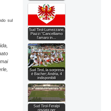
ndo sul
Sud Tirol-Lumezzane,
Piazzi "Cancelliamo
l'amaro in…
ida,
nato
rmai
rle,
Sud Tirol, la sorpresa
è Bacher; Andria, 4
indisponibili
Sud Tirol-Feralpi
rinviata per