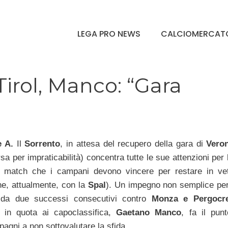
LEGA PRO NEWS
CALCIOMERCAT
irol, Manco: “Gara
e A.
Il
Sorrento
, in attesa del recupero della gara di
Vero
a per impraticabilità) concentra tutte le sue attenzioni per 
n match che i campani devono vincere per restare in vet
one, attualmente, con la
Spal
). Un impegno non semplice per
 da due successi consecutivi contro
Monza e Pergocr
 in quota ai capoclassifica,
Gaetano Manco
, fa il punt
pagni a non sottovalutare la sfida.