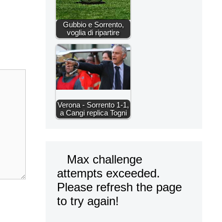
Gubbio e Sorrento,
voglia di ripartire
Verona - Sorrento 1-1,
a Cangi replica Togni