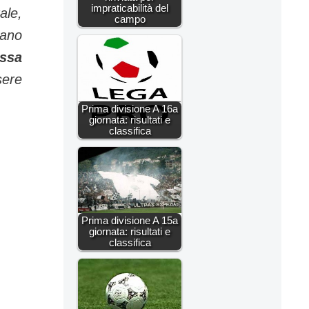
impraticabilità del
ale,
campo
mano
ossa
sere
Prima divisione A 16a
giornata: risultati e
classifica
Prima divisione A 15a
giornata: risultati e
classifica