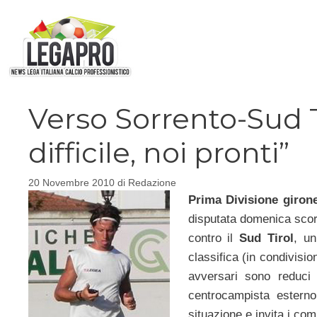
Vai
al
contenuto
Verso Sorrento-Sud T
difficile, noi pronti”
20 Novembre 2010
di
Redazione
Prima Divisione giron
disputata domenica scors
contro il
Sud Tirol
, u
classifica (in condivisi
avversari sono reduci
centrocampista esterno
situazione e invita i com