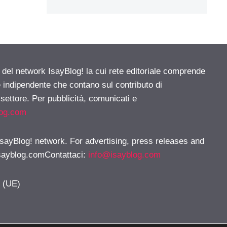
e del network IsayBlog! la cui rete editoriale comprende
e indipendente che contano sul contributo di
 settore. Per pubblicità, comunicati e
log.com
 IsayBlog! network. For advertising, press releases and
sayblog.comContattaci
:
info@isayblog.com
y (UE)