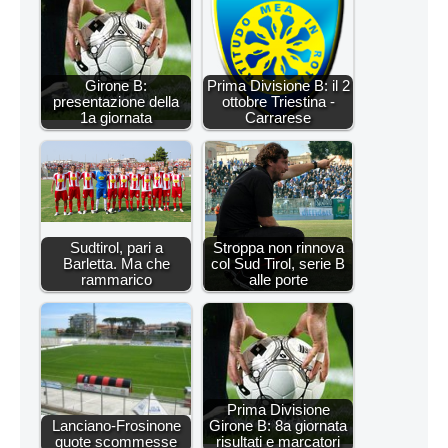
Girone B:
Prima Divisione B: il 2
presentazione della
ottobre Triestina -
1a giornata
Carrarese
Sudtirol, pari a
Stroppa non rinnova
Barletta. Ma che
col Sud Tirol, serie B
rammarico
alle porte
Prima Divisione
Lanciano-Frosinone
Girone B: 8a giornata
quote scommesse
risultati e marcatori