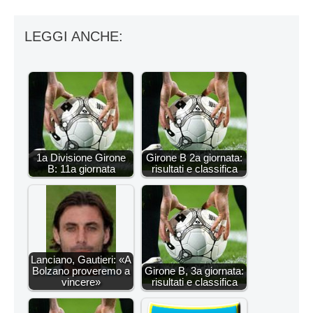
LEGGI ANCHE:
1a Divisione Girone
Girone B 2a giornata:
B: 11a giornata
risultati e classifica
Lanciano, Gautieri: «A
Bolzano proveremo a
Girone B, 3a giornata:
vincere»
risultati e classifica