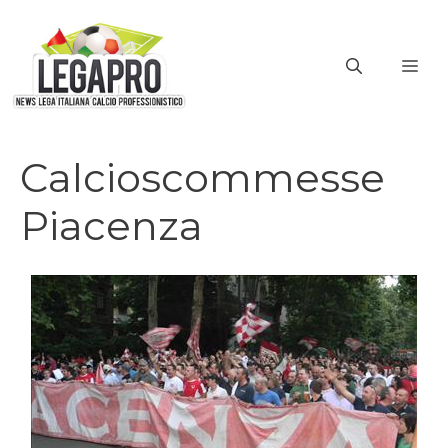
Vai
al
ME
contenuto
Calcioscommesse
Piacenza