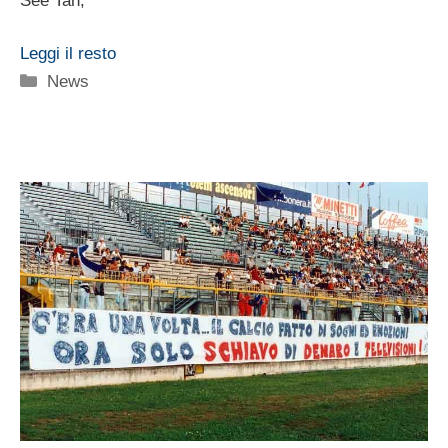
See Tan,
Leggi il resto
Categorie
News