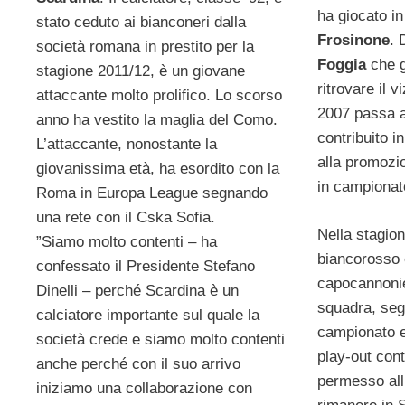
ha giocato i
stato ceduto ai bianconeri dalla
Frosinone
. 
società romana in prestito per la
Foggia
che g
stagione 2011/12, è un giovane
ritrovare il v
attaccante molto prolifico. Lo scorso
2007 passa a
anno ha vestito la maglia del Como.
contribuito 
L’attaccante, nonostante la
alla promozi
giovanissima età, ha esordito con la
in campionato
Roma in Europa League segnando
una rete con il Cska Sofia.
Nella stagio
”Siamo molto contenti – ha
biancorosso 
confessato il Presidente Stefano
capocannonie
Dinelli – perché Scardina è un
squadra, seg
calciatore importante sul quale la
campionato e
società crede e siamo molto contenti
play-out cont
anche perché con il suo arrivo
permesso all
iniziamo una collaborazione con