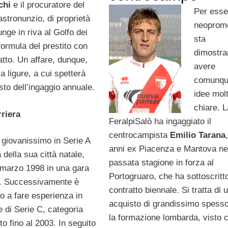
chi
e il procuratore del
Per esse
stronunzio, di proprietà
neoprom
unge in riva al Golfo dei
sta
formula del prestito con
dimostra
catto. Un affare, dunque,
avere
a ligure, a cui spetterà
comunqu
osto dell’ingaggio annuale.
idee mol
chiare. 
rriera
FeralpiSalò ha ingaggiato il
centrocampista
Emilio Tarana
 giovanissimo in Serie A
anni ex Piacenza e Mantova ne
 della sua città natale,
passata stagione in forza al
8 marzo 1998 in una gara
Portogruaro, che ha sottoscritt
ri. Successivamente è
contratto biennale. Si tratta di 
o a fare esperienza in
acquisto di grandissimo spesso
 di Serie C, categoria
la formazione lombarda, visto 
o fino al 2003. In seguito