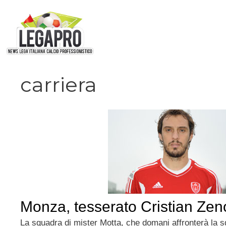
Vai
al
contenuto
carriera
Monza, tesserato Cristian Zen
La squadra di mister Motta, che domani affronterà la s