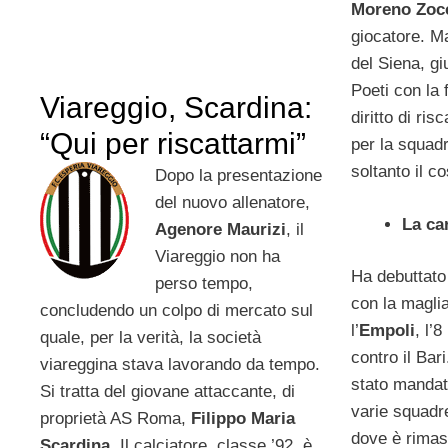
Moreno Zoc
giocatore. Ma
del Siena, gi
Poeti con la 
Viareggio, Scardina:
diritto di ris
“Qui per riscattarmi”
per la squadr
soltanto il c
Dopo la presentazione
del nuovo allenatore,
La ca
Agenore Maurizi
, il
Viareggio non ha
Ha debuttato
perso tempo,
con la maglia
concludendo un colpo di mercato sul
l’
Empoli
, l’
quale, per la verità, la società
contro il Ba
viareggina stava lavorando da tempo.
stato mandat
Si tratta del giovane attaccante, di
varie squadre
proprietà AS Roma,
Filippo Maria
dove è rimast
Scardina
. Il calciatore, classe ’92, è