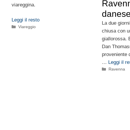
Ravenn
viareggina.
danes
Leggi il resto
La due giorni
Categorie
Viareggio
chiusa con un
giallorossa. E
Dan Thomass
proveniente 
…
Leggi il r
Categorie
Ravenna