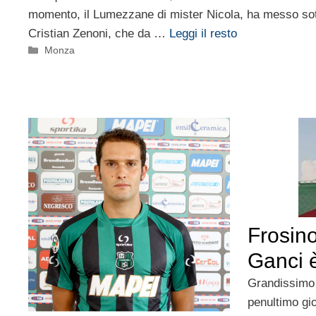
momento, il Lumezzane di mister Nicola, ha messo sott
Cristian Zenoni, che da …
Leggi il resto
Categorie
Monza
Frosino
Ganci è
Grandissimo 
penultimo gi