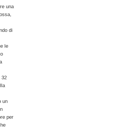
re una
ossa,
ndo di
e le
to
La
, 32
lla
o un
un
re per
che