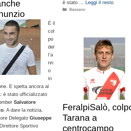
anche
è stato …
Leggi il resto
Categorie
Bassano
nunzio
È il
col
po
del
l’a
nn
o
in
one. E spetta ancora al
 è stato ufficializzato
 bomber
Salvatore
FeralpiSalò, colp
io
. A dare la notizia,
Tarana a
tore Delegato
Giuseppe
l Direttore Sportivo
centrocampo