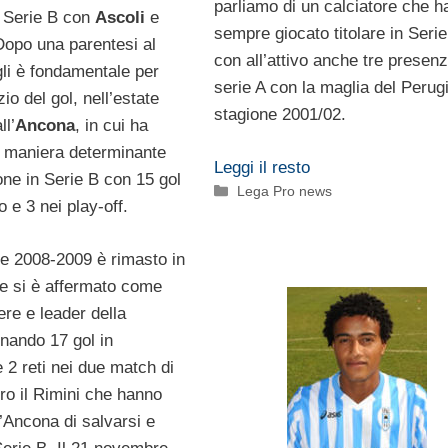
parliamo di un calciatore che h
n Serie B con
Ascoli
e
sempre giocato titolare in Serie
Dopo una parentesi al
con all’attivo anche tre presenz
li è fondamentale per
serie A con la maglia del Perugi
izio del gol, nell’estate
stagione 2001/02.
ll’
Ancona
, in cui ha
in maniera determinante
Leggi il resto
one in Serie B con 15 gol
Categorie
Lega Pro news
 e 3 nei play-off.
ne 2008-2009 è rimasto in
e si è affermato come
re e leader della
nando 17 gol in
 2 reti nei due match di
ro il Rimini che hanno
’Ancona di salvarsi e