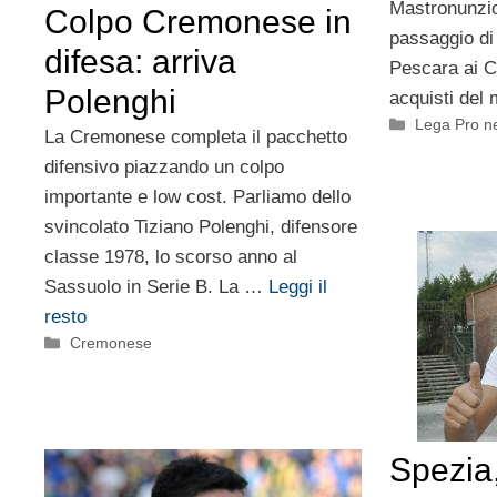
Mastronunzio 
Colpo Cremonese in
passaggio d
difesa: arriva
Pescara ai Ca
Polenghi
acquisti de
Categorie
Lega Pro n
La Cremonese completa il pacchetto
difensivo piazzando un colpo
importante e low cost. Parliamo dello
svincolato Tiziano Polenghi, difensore
classe 1978, lo scorso anno al
Sassuolo in Serie B. La …
Leggi il
resto
Categorie
Cremonese
Spezia,