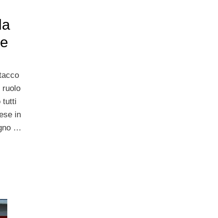
la
re
ttacco
 ruolo
tutti
ese in
agno …