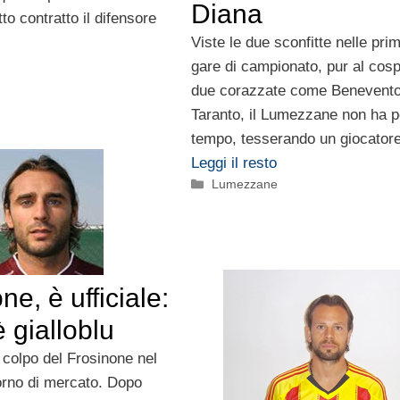
Diana
o contratto il difensore
Viste le due sconfitte nelle pri
gare di campionato, pur al cosp
due corazzate come Benevento
Taranto, il Lumezzane non ha 
tempo, tesserando un giocator
Leggi il resto
Categorie
Lumezzane
ne, è ufficiale:
 gialloblu
colpo del Frosinone nel
orno di mercato. Dopo