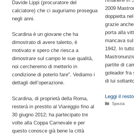
rimanere in 
Davide Lippi (procuratore del
2009 Mastron
calciatore) che ci auguriamo prosegua
doppietta nel
negli anni.
grazie anche 
porta alla vit
Scardina è un giovane che ha
mancava sul 
dimostrato di avere talento, è
1942. In tutt
motivato e spero che riesca a
Mastronunzio
dimostrare sul campo le sue qualità,
partite di ca
noi cercheremo di metterlo in
goleador fra 
condizione di poterlo fare”. Vediamo i
di lui soltan
dettagli dell’operazione.
Leggi il resto
Scardina, di proprietà della Roma,
Categorie
Spezia
resterà in prestito al Viareggio fino al
30 giugno 2012; ha partecipato tre
volte alla Coppa Carnevale e per
questo conosce già bene la città