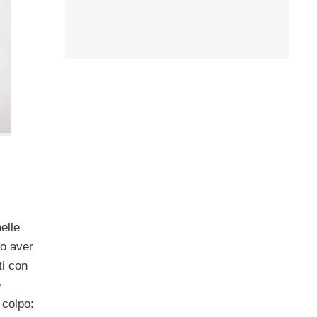
elle
po aver
i con
e
 colpo: