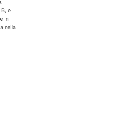
a
 B, e
e in
a nella