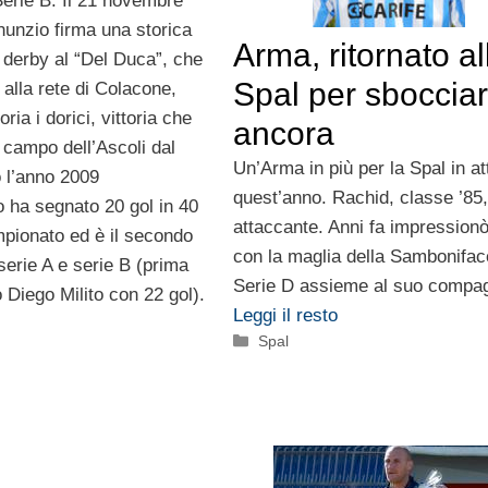
Serie B. Il 21 novembre
unzio firma una storica
Arma, ritornato al
 derby al “Del Duca”, che
Spal per sboccia
alla rete di Colacone,
toria i dorici, vittoria che
ancora
campo dell’Ascoli dal
Un’Arma in più per la Spal in a
o l’anno 2009
quest’anno. Rachid, classe ’85,
 ha segnato 20 gol in 40
attaccante. Anni fa impressionò 
mpionato ed è il secondo
con la maglia della Sambonifac
serie A e serie B (prima
Serie D assieme al suo comp
to Diego Milito con 22 gol).
Leggi il resto
Categorie
Spal