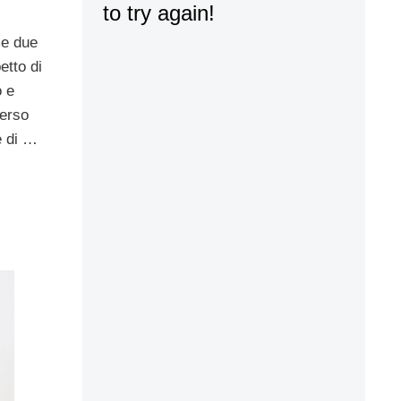
me due
etto di
 e
perso
e di …