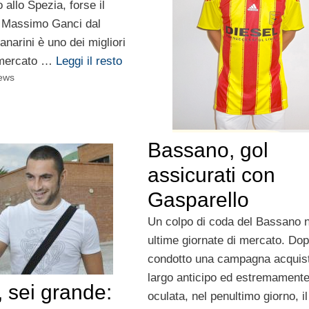
allo Spezia, forse il
i Massimo Ganci dal
narini è uno dei migliori
l mercato …
Leggi il resto
ews
Bassano, gol
assicurati con
Gasparello
Un colpo di coda del Bassano n
ultime giornate di mercato. Do
condotto una campagna acquist
largo anticipo ed estremament
 sei grande:
oculata, nel penultimo giorno, il