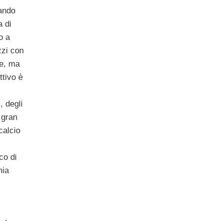
uando
a di
o a
zzi con
he, ma
ttivo è
, degli
 gran
calcio
co di
mia