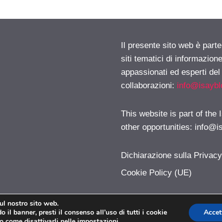
Il presente sito web è part
siti tematici di informazion
appassionati ed esperti del
collaborazioni:
info@isayb
This website is part of the
other opportunities:
info@i
Dichiarazione sulla Privac
Cookie Policy (UE)
sul nostro sito web.
 il banner, presti il consenso all’uso di tutti i cookie
Accet
LEGAPRO © 2026. All right reserverd.
o come disattivarli nelle
impostazioni