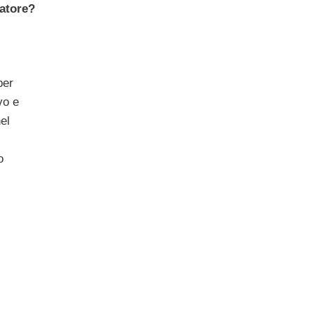
natore?
per
vo e
el
o