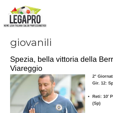
Vai
al
contenuto
giovanili
Spezia, bella vittoria della Berr
Viareggio
2° Giorna
Gir. 12: S
Reti: 10′ P
(Sp)