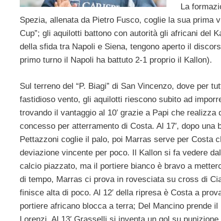
La formazio
Spezia, allenata da Pietro Fusco, coglie la sua prima vi
Cup”; gli aquilotti battono con autorità gli africani del K
della sfida tra Napoli e Siena, tengono aperto il discors
primo turno il Napoli ha battuto 2-1 proprio il Kallon).
Sul terreno del “P. Biagi” di San Vincenzo, dove per tutt
fastidioso vento, gli aquilotti riescono subito ad imporre
trovando il vantaggio al 10′ grazie a Papi che realizza d
concesso per atterramento di Costa. Al 17′, dopo una b
Pettazzoni coglie il palo, poi Marras serve per Costa c
deviazione vincente per poco. Il Kallon si fa vedere dall
calcio piazzato, ma il portiere bianco è bravo a metterc
di tempo, Marras ci prova in rovesciata su cross di Ci
finisce alta di poco. Al 12′ della ripresa è Costa a prova
portiere africano blocca a terra; Del Mancino prende il
Lorenzi. Al 13′ Grasselli si inventa un gol su punizione