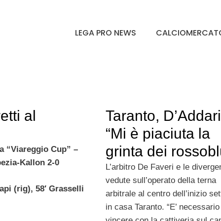
LEGA PRO NEWS
CALCIOMERCAT
etti al
Taranto, D’Addari
“Mi è piaciuta la
grinta dei rossobl
ta “Viareggio Cup” –
pezia-Kallon 2-0
L’arbitro De Faveri e le diverge
vedute sull’operato della terna
api (rig), 58′ Grasselli
arbitrale al centro dell’inizio s
in casa Taranto. “E’ necessario
vincere con la cattiveria sul c