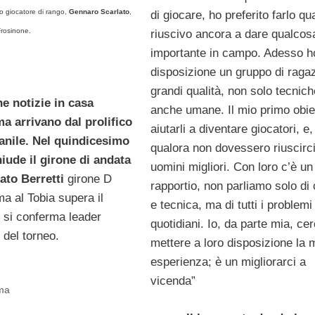
tro giocatore di rango,
Gennaro Scarlato
,
di giocare, ho preferito farlo q
Frosinone.
riuscivo ancora a dare qualcos
importante in campo. Adesso h
disposizione un gruppo di raga
grandi qualità, non solo tecnic
e notizie in casa
anche umane. Il mio primo obie
a arrivano dal prolifico
aiutarli a diventare giocatori, e,
anile. Nel quindicesimo
qualora non dovessero riuscirci
iude il girone di andata
uomini migliori. Con loro c’è un
nato
Berretti
girone D
rapportio, non parliamo solo di 
ma al Tobia supera il
e tecnica, ma di tutti i problemi
e si conferma leader
quotidiani. Io, da parte mia, cer
 del torneo.
mettere a loro disposizione la 
esperienza; è un migliorarci a
vicenda”
oma