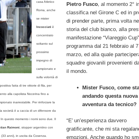
casa Atletico
Pietro Fusco
, al momento 2° i
Roma, anche
classifica nel Girone C ed in pr
se mister
di prender parte, prima volta ne
Incocciati
è
storia del club bianco, alla pres
concentrato
manifestazione “Viareggio Cup”
soltanto sul
programma dal 21 febbraio al 7
prossimo
marzo, ed alla quale partecipe
impegno di
squadre giovanili provenienti da
campionato e
il mondo.
sulla volontà di
ositiva fatta di tre vittorie di fila, per
Mister Fusco, come st
ento alla capolista Nocerina fino a
andando questa nuova
ionato inarrestabile. Per rinforzare la
avventura da tecnico?
 la società è a caccia di un difensore da
. In questo momento i nomi sono due. Il
“E’ un’esperienza davvero
stian Raimoni
, stopper argentino con
gratificante, che mi sta regala
 (33 anni), in uscita da Cosenza.
emozioni. Anche quando ho s