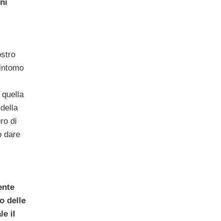
ni
ostro
sintomo
 quella
della
ro di
o dare
ente
o delle
le il