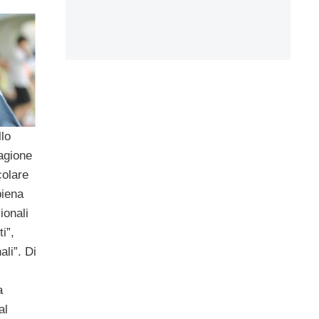
llo
agione
icolare
piena
ionali
i”,
ali”. Di
a
al