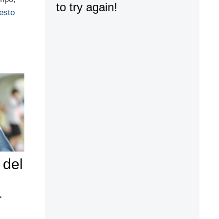
resto
 del
r