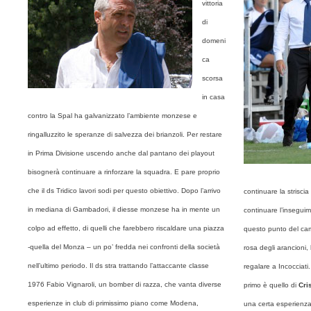
vittoria
di
domeni
ca
scorsa
in casa
contro la Spal ha galvanizzato l’ambiente monzese e
ringalluzzito le speranze di salvezza dei brianzoli. Per restare
in Prima Divisione uscendo anche dal pantano dei playout
bisognerà continuare a rinforzare la squadra. E pare proprio
che il ds Tridico lavori sodi per questo obiettivo. Dopo l’arrivo
continuare la striscia p
in mediana di Gambadori, il diesse monzese ha in mente un
continuare l’inseguim
colpo ad effetto, di quelli che farebbero riscaldare una piazza
questo punto del camp
-quella del Monza – un po’ fredda nei confronti della società
rosa degli arancioni,
nell’ultimo periodo. Il ds stra trattando l’attaccante classe
regalare a Incocciati
1976 Fabio Vignaroli, un bomber di razza, che vanta diverse
primo è quello di
Cri
esperienze in club di primissimo piano come Modena,
una certa esperienza