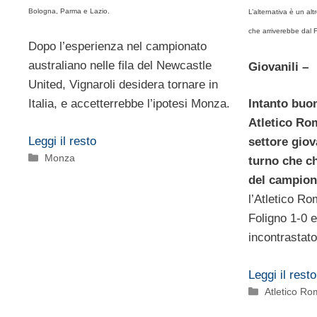
Bologna, Parma e Lazio.
L’alternativa è un al
che arriverebbe dal 
Dopo l’esperienza nel campionato
australiano nelle fila del Newcastle
Giovanili –
United, Vignaroli desidera tornare in
Italia, e accetterrebbe l’ipotesi Monza.
Intanto buon
Atletico Rom
Leggi il resto
settore giov
Categorie
Monza
turno che ch
del campio
l’Atletico Ro
Foligno 1-0 
incontrastato
Leggi il resto
Categorie
Atletico R