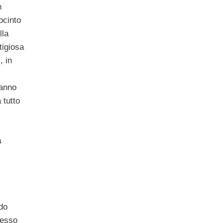
n
ocinto
lla
tigiosa
, in
ranno
 tutto
a
ndo
messo