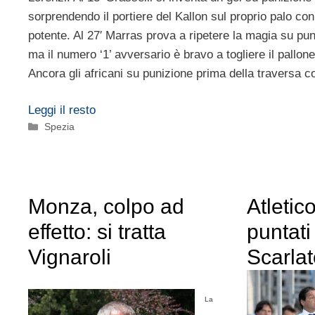
sorprendendo il portiere del Kallon sul proprio palo co
potente. Al 27′ Marras prova a ripetere la magia su puni
ma il numero ‘1’ avversario è bravo a togliere il pallone
Ancora gli africani su punizione prima della traversa co
Leggi il resto
Categorie
Spezia
Monza, colpo ad
Atletic
effetto: si tratta
puntati
Vignaroli
Scarla
La