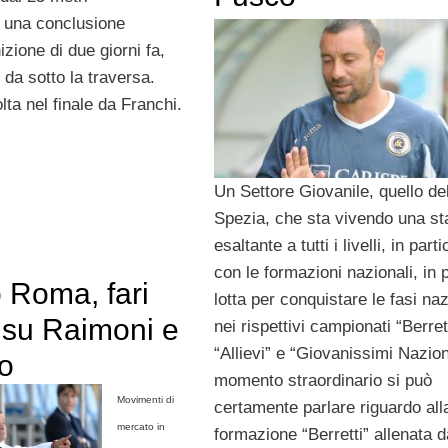
n una conclusione
zione di due giorni fa,
 da sotto la traversa.
lta nel finale da Franchi.
Un Settore Giovanile, quello de
Spezia, che sta vivendo una st
esaltante a tutti i livelli, in part
con le formazioni nazionali, in 
o Roma, fari
lotta per conquistare le fasi naz
 su Raimoni e
nei rispettivi campionati “Berrett
“Allievi” e “Giovanissimi Nazion
to
momento straordinario si può
Movimenti di
certamente parlare riguardo all
mercato in
formazione “Berretti” allenata d