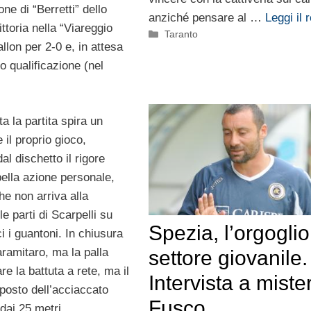
ne di “Berretti” dello
anziché pensare al …
Leggi il 
ttoria nella “Viareggio
Categorie
Taranto
allon per 2-0 e, in attesa
o qualificazione (nel
a la partita spira un
 il proprio gioco,
al dischetto il rigore
ella azione personale,
he non arriva alla
e parti di Scarpelli su
Spezia, l’orgoglio
i i guantoni. In chiusura
aramitaro, ma la palla
settore giovanile.
re la battuta a rete, ma il
Intervista a miste
 posto dell’acciaccato
Fusco
 dai 25 metri