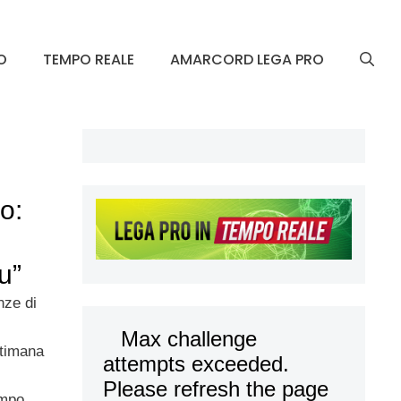
O
TEMPO REALE
AMARCORD LEGA PRO
o:
u”
nze di
ettimana
ampo,