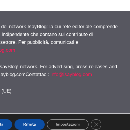
e del network IsayBlog! la cui rete editoriale comprende
e indipendente che contano sul contributo di
 settore. Per pubblicità, comunicati e
log.com
 IsayBlog! network. For advertising, press releases and
sayblog.comContattaci
:
info@isayblog.com
y (UE)
CLOSE GDPR CO
ta
Rifiuta
Impostazioni