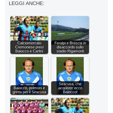
LEGGI ANCHE:
Calciomercato
Feralpi e Brescia in
Cremonese presi
disaccordo sullo
Baiocco e Carlini
stadio Rigamonti
Siracusa, che
Baiocco, polmoni e
acquisto: ecco
grinta per il Siracusa
Baiocco!