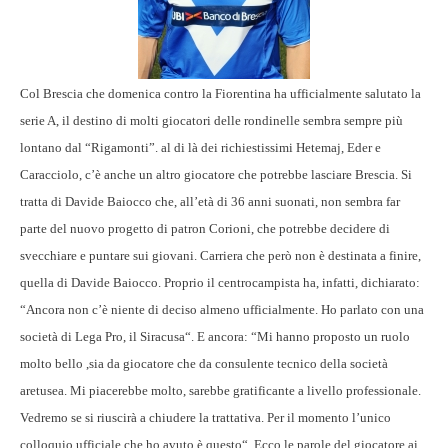
Col Brescia che domenica contro la Fiorentina ha ufficialmente salutato la
serie A, il destino di molti giocatori delle rondinelle sembra sempre più
lontano dal “Rigamonti”. al di là dei richiestissimi Hetemaj, Eder e
Caracciolo, c’è anche un altro giocatore che potrebbe lasciare Brescia. Si
tratta di Davide Baiocco che, all’età di 36 anni suonati, non sembra far
parte del nuovo progetto di patron Corioni, che potrebbe decidere di
svecchiare e puntare sui giovani. Carriera che però non è destinata a finire,
quella di Davide Baiocco. Proprio il centrocampista ha, infatti, dichiarato:
“Ancora non c’è niente di deciso almeno ufficialmente. Ho parlato con una
società di Lega Pro, il Siracusa“. E ancora: “Mi hanno proposto un ruolo
molto bello ,sia da giocatore che da consulente tecnico della società
aretusea. Mi piacerebbe molto, sarebbe gratificante a livello professionale.
Vedremo se si riuscirà a chiudere la trattativa. Per il momento l’unico
colloquio ufficiale che ho avuto è questo“. Ecco le parole del giocatore ai