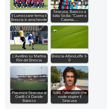
Siracusa, Baiocco a
Il Lumezzane ferma il
tutta Sicilia: "Cuore a
Brescia in amichevole
Catania,…
L'Avellino su Martina
Brescia-AlbinoLeffe 3-
Rini del Brescia
0
Piacenza-Siracusa al
Sottil, l'allenatore che
Garilli c'è Davide
vuole stupire il
Baiocco
Siracusa