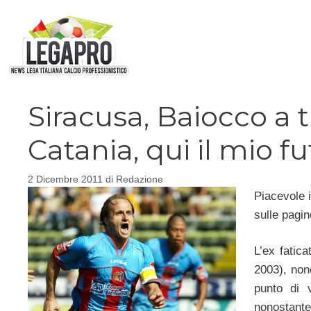
Vai
al
contenuto
Siracusa, Baiocco a tu
Catania, qui il mio f
2 Dicembre 2011
di
Redazione
Piacevole 
sulle pagin
L’ex fatic
2003), non
punto di v
nonostante 