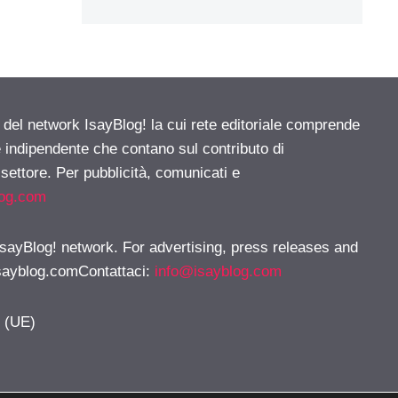
e del network IsayBlog! la cui rete editoriale comprende
e indipendente che contano sul contributo di
 settore. Per pubblicità, comunicati e
log.com
 IsayBlog! network. For advertising, press releases and
sayblog.comContattaci
:
info@isayblog.com
y (UE)