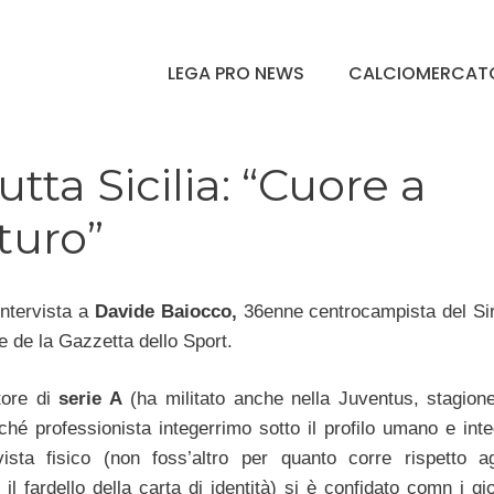
LEGA PRO NEWS
CALCIOMERCAT
tta Sicilia: “Cuore a
uturo”
intervista a
Davide Baiocco,
36enne centrocampista del Si
e de la Gazzetta dello Sport.
atore di
serie A
(ha militato anche nella Juventus, stagion
ché professionista integerrimo sotto il profilo umano e inte
ista fisico (non foss’altro per quanto corre rispetto agl
il fardello della carta di identità) si è confidato comn i gio