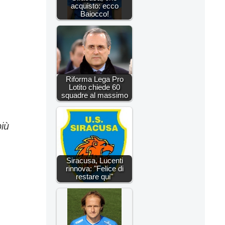
acquisto: ecco
Baiocco!
Riforma Lega Pro
Lotito chiede 60
squadre al massimo
più
Siracusa, Lucenti
rinnova: "Felice di
restare qui"