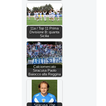
11a / Top 11 Prima
Divisione B: quanta
Sicilia
Calciomercato
Siracusa Paolo
.
Baiocco alla Reggina
Siracusa, che