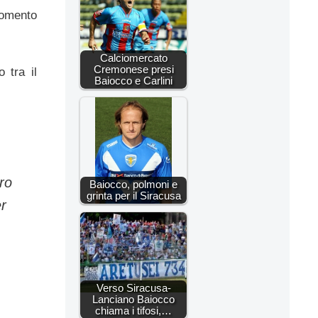
gomento
Calciomercato
Cremonese presi
 tra il
Baiocco e Carlini
ro
Baiocco, polmoni e
grinta per il Siracusa
er
Verso Siracusa-
Lanciano Baiocco
chiama i tifosi,…