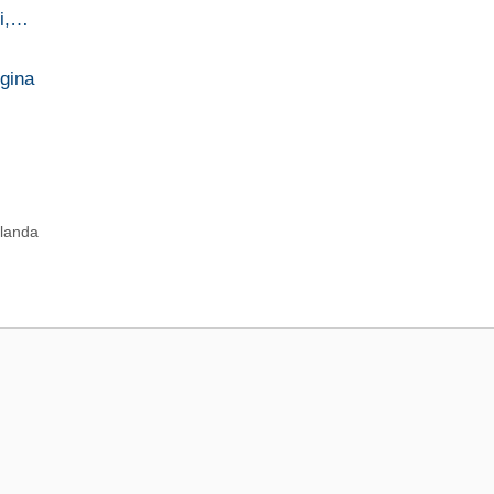
si,…
gina
rlanda