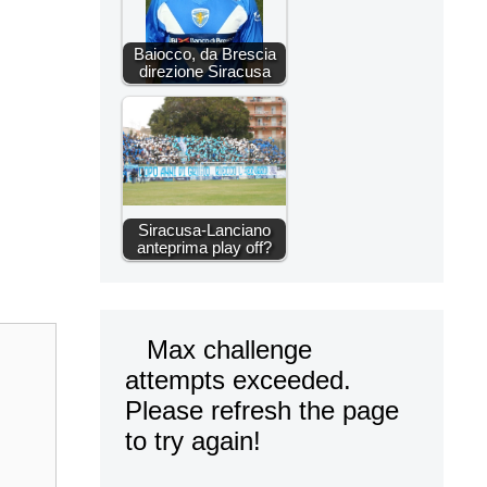
Baiocco, da Brescia
direzione Siracusa
Siracusa-Lanciano
anteprima play off?