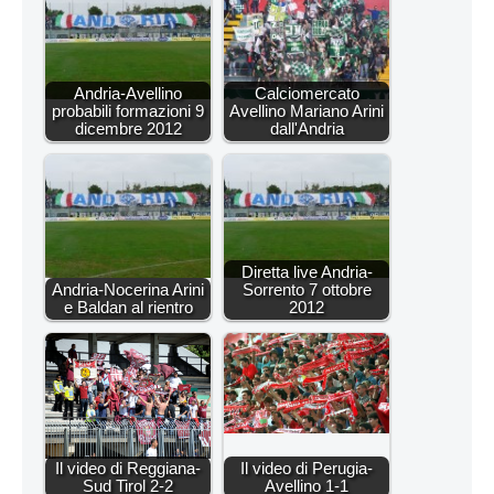
Andria-Avellino
Calciomercato
probabili formazioni 9
Avellino Mariano Arini
dicembre 2012
dall'Andria
Diretta live Andria-
Andria-Nocerina Arini
Sorrento 7 ottobre
e Baldan al rientro
2012
Il video di Reggiana-
Il video di Perugia-
Sud Tirol 2-2
Avellino 1-1