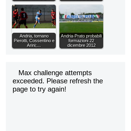
Andria, tornano
Andria-Prato probabili
Pierotti, Cossentino e
formazioni 22
Arini;…
dicembre 2012