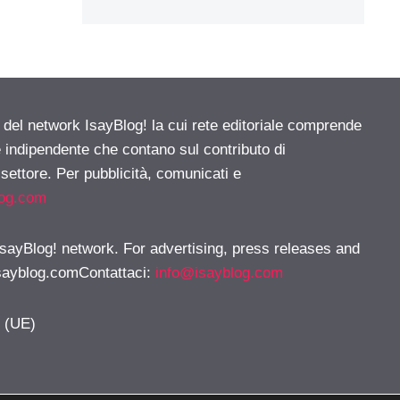
e del network IsayBlog! la cui rete editoriale comprende
e indipendente che contano sul contributo di
 settore. Per pubblicità, comunicati e
log.com
 IsayBlog! network. For advertising, press releases and
sayblog.comContattaci
:
info@isayblog.com
y (UE)