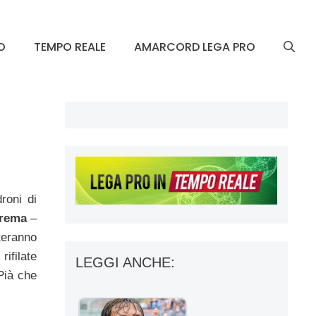
O
TEMPO REALE
AMARCORD LEGA PRO
roni di
rema
–
eranno
ifilate
LEGGI ANCHE:
Pià che