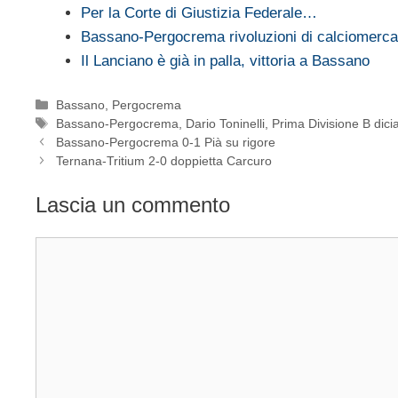
Per la Corte di Giustizia Federale…
Bassano-Pergocrema rivoluzioni di calciomerca
Il Lanciano è già in palla, vittoria a Bassano
Categorie
Bassano
,
Pergocrema
Tag
Bassano-Pergocrema
,
Dario Toninelli
,
Prima Divisione B dic
Bassano-Pergocrema 0-1 Pià su rigore
Ternana-Tritium 2-0 doppietta Carcuro
Lascia un commento
Commento