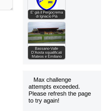
E' già il Pergocrema
di Ignacio Pià
Bassano-Valle
D'Aosta squalificati
Mateos e Emiliano