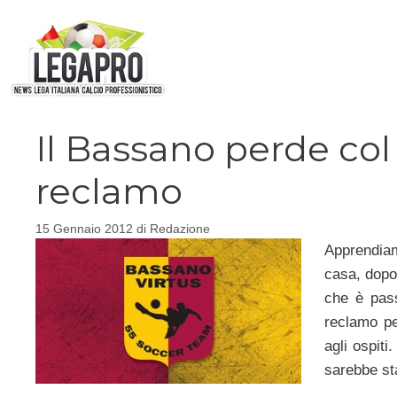
Vai
al
contenuto
Il Bassano perde co
reclamo
15 Gennaio 2012
di
Redazione
Apprendiam
casa, dopo
che è pas
reclamo pe
agli ospit
sarebbe st