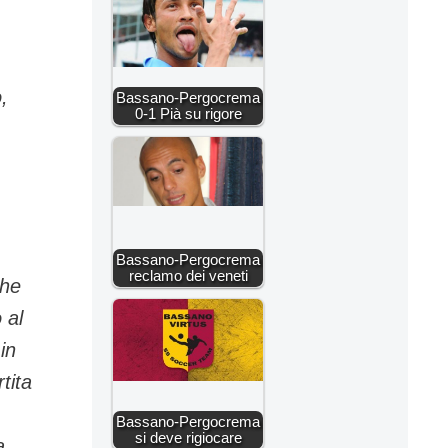
,
Bassano-Pergocrema
0-1 Pià su rigore
Bassano-Pergocrema
reclamo dei veneti
che
 al
in
tita
Bassano-Pergocrema
si deve rigiocare
a