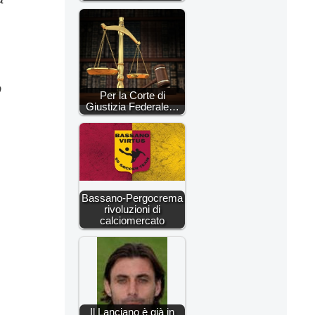
o
Per la Corte di
Giustizia Federale…
Bassano-Pergocrema
rivoluzioni di
calciomercato
Il Lanciano è già in