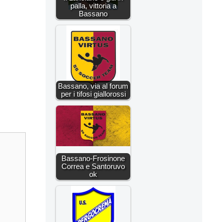
palla, vittoria a
Bassano
Bassano, via al forum
per i tifosi giallorossi
Bassano-Frosinone
Correa e Santoruvo
ok