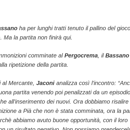
assano
ha per lunghi tratti tenuto il pallino del gioco
. Ma la partita non finirà qui.
ammonizioni comminate al
Pergocrema
, il
Bassano
a ripetizione della partita.
i al Mercante,
Jaconi
analizza così l’incontro: “An
na partita venendo poi penalizzati da un episodio
che all’inserimento dei nuovi. Ora dobbiamo risalire 
izione a Pià che non è stata comminata, ora la par
rchè abbiamo avuto buone opportunità, con il loro
on un risultato negativo. Non possiamo prendercel